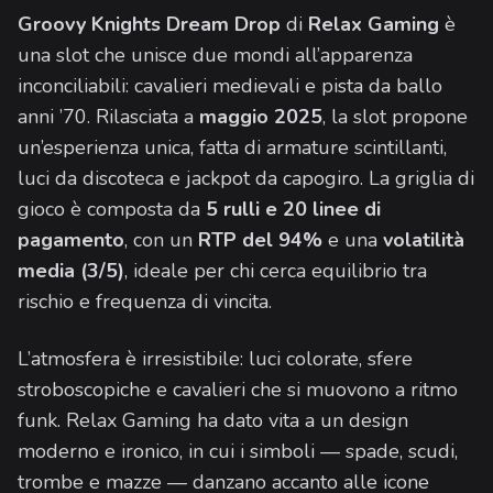
Groovy Knights Dream Drop
di
Relax Gaming
è
una slot che unisce due mondi all’apparenza
inconciliabili: cavalieri medievali e pista da ballo
anni ’70. Rilasciata a
maggio 2025
, la slot propone
un’esperienza unica, fatta di armature scintillanti,
luci da discoteca e jackpot da capogiro. La griglia di
gioco è composta da
5 rulli e 20 linee di
pagamento
, con un
RTP del 94%
e una
volatilità
media (3/5)
, ideale per chi cerca equilibrio tra
rischio e frequenza di vincita.
L’atmosfera è irresistibile: luci colorate, sfere
stroboscopiche e cavalieri che si muovono a ritmo
funk. Relax Gaming ha dato vita a un design
moderno e ironico, in cui i simboli — spade, scudi,
trombe e mazze — danzano accanto alle icone