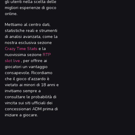
gli utenti nella scelta delle
migliori esperienze di gioco
online.
Mettiamo al centro dati,
statistiche reali e strumenti
di analisi avanzata, come la
nostra esclusiva sezione
Crazy Time Stats
e la
nuovissima sezione
RTP
slot live
, per offrire ai
giocatori un vantaggio
consapevole. Ricordiamo
che il gioco d’azzardo è
vietato ai minori di 18 anni e
invitiamo sempre a
consultare le probabilità di
vincita sui siti ufficiali dei
concessionari ADM prima di
iniziare a giocare.