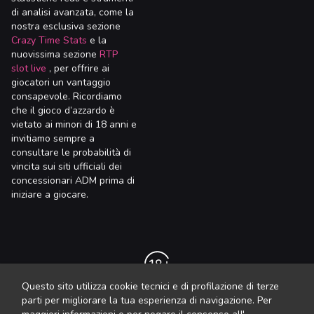
di analisi avanzata, come la
nostra esclusiva sezione
Crazy Time Stats
e la
nuovissima sezione
RTP
slot live
, per offrire ai
giocatori un vantaggio
consapevole. Ricordiamo
che il gioco d’azzardo è
vietato ai minori di 18 anni e
invitiamo sempre a
consultare le probabilità di
vincita sui siti ufficiali dei
concessionari ADM prima di
iniziare a giocare.
Questo sito utilizza cookie tecnici e di profilazione di terze
parti per migliorare la tua esperienza di navigazione. Per