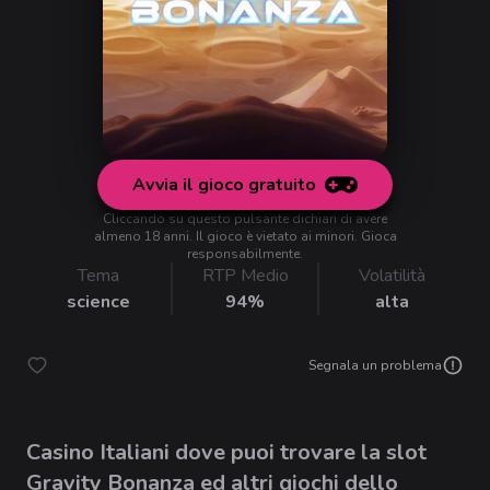
Avvia il gioco gratuito
Cliccando su questo pulsante dichiari di avere
almeno 18 anni. Il gioco è vietato ai minori. Gioca
responsabilmente.
Tema
RTP Medio
Volatilità
science
94
%
alta
Segnala un problema
Casino Italiani dove puoi trovare la slot
Gravity Bonanza ed altri giochi dello