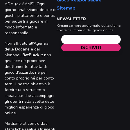
Gioco Responsabile
ADM (ex AAMS). Ogni
Sitemap
giorno analizziamo decine di
giochi, piattaforme e bonus
NEWSLETTER
per aiutarti a giocare in
Rimani sempre aggiornato sulle ultime
modo informato e
novità nel mondo del gioco online
responsabile.
Non affiliato all’Agenzia
delle Dogane e dei
Monopoli,
BetBlack.it
non
gestisce né promuove
direttamente attività di
gioco d’azzardo, né per
conto proprio né per conto
terzi. Il nostro obiettivo è
fornire uno strumento
imparziale che accompagni
gli utenti nella scelta delle
migliori esperienze di gioco
online.
Mettiamo al centro dati,
statistiche reali e strumenti