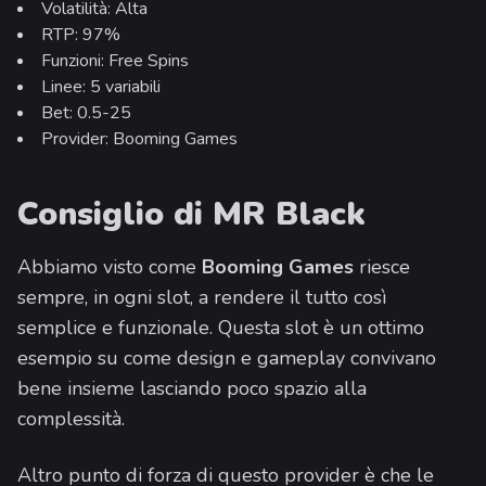
Volatilità: Alta
RTP: 97%
Funzioni: Free Spins
Linee: 5 variabili
Bet: 0.5-25
Provider: Booming Games
Consiglio di MR Black
Abbiamo visto come
Booming Games
riesce
sempre, in ogni slot, a rendere il tutto così
semplice e funzionale. Questa slot è un ottimo
esempio su come design e gameplay convivano
bene insieme lasciando poco spazio alla
complessità.
Altro punto di forza di questo provider è che le