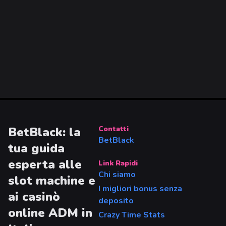
BetBlack: la
Contatti
BetBlack
tua guida
esperta alle
Link Rapidi
Chi siamo
slot machine e
I migliori bonus senza
ai casinò
deposito
online ADM in
Crazy Time Stats