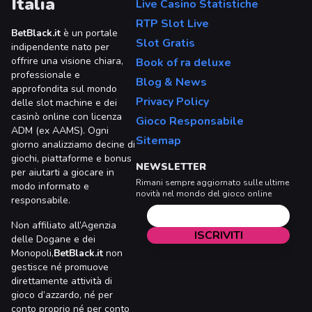
Italia
Live Casino Statistiche
RTP Slot Live
BetBlack.it
è un portale
Slot Gratis
indipendente nato per
offrire una visione chiara,
Book of ra deluxe
professionale e
Blog & News
approfondita sul mondo
Privacy Policy
delle slot machine e dei
casinò online con licenza
Gioco Responsabile
ADM (ex AAMS). Ogni
Sitemap
giorno analizziamo decine di
giochi, piattaforme e bonus
NEWSLETTER
per aiutarti a giocare in
Rimani sempre aggiornato sulle ultime
modo informato e
novità nel mondo del gioco online
responsabile.
Non affiliato all’Agenzia
delle Dogane e dei
Monopoli,
BetBlack.it
non
gestisce né promuove
direttamente attività di
gioco d’azzardo, né per
conto proprio né per conto