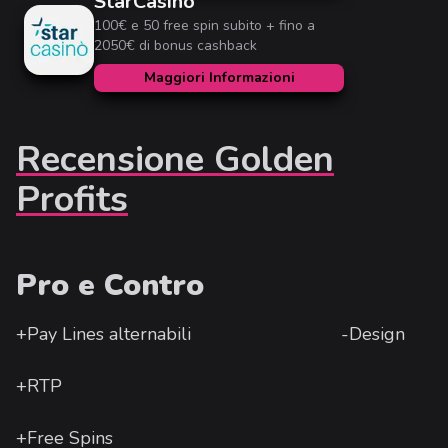
StarCasinò
100€ e 50 free spin subito + fino a
2050€ di bonus cashback
Maggiori Informazioni
Recensione Golden
Profits
Pro e Contro
+Pay Lines alternabili -Design
+RTP
+Free Spins