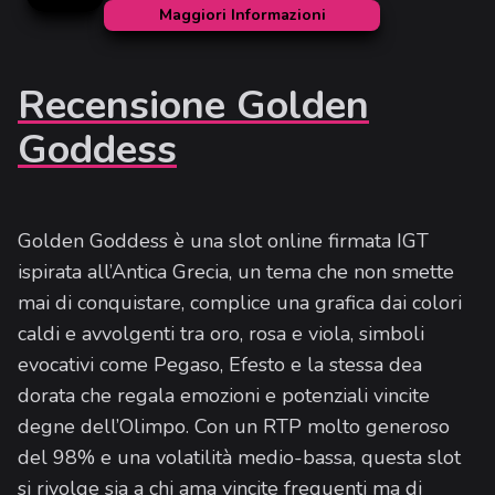
Maggiori Informazioni
Recensione Golden
Goddess
Golden Goddess è una slot online firmata IGT
ispirata all’Antica Grecia, un tema che non smette
mai di conquistare, complice una grafica dai colori
caldi e avvolgenti tra oro, rosa e viola, simboli
evocativi come Pegaso, Efesto e la stessa dea
dorata che regala emozioni e potenziali vincite
degne dell’Olimpo. Con un RTP molto generoso
del 98% e una volatilità medio-bassa, questa slot
si rivolge sia a chi ama vincite frequenti ma di