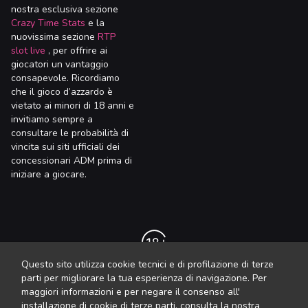
nostra esclusiva sezione
Crazy Time Stats
e la
nuovissima sezione
RTP
slot live
, per offrire ai
giocatori un vantaggio
consapevole. Ricordiamo
che il gioco d’azzardo è
vietato ai minori di 18 anni e
invitiamo sempre a
consultare le probabilità di
vincita sui siti ufficiali dei
concessionari ADM prima di
iniziare a giocare.
Questo sito utilizza cookie tecnici e di profilazione di terze
parti per migliorare la tua esperienza di navigazione. Per
maggiori informazioni e per negare il consenso all'
installazione di cookie di terze parti, consulta la nostra