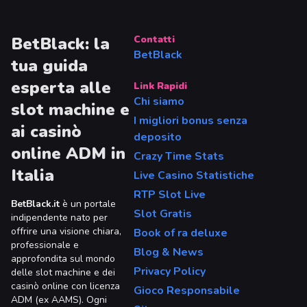
BetBlack: la
Contatti
BetBlack
tua guida
esperta alle
Link Rapidi
Chi siamo
slot machine e
I migliori bonus senza
ai casinò
deposito
online ADM in
Crazy Time Stats
Italia
Live Casino Statistiche
RTP Slot Live
BetBlack.it
è un portale
Slot Gratis
indipendente nato per
offrire una visione chiara,
Book of ra deluxe
professionale e
Blog & News
approfondita sul mondo
Privacy Policy
delle slot machine e dei
casinò online con licenza
Gioco Responsabile
ADM (ex AAMS). Ogni