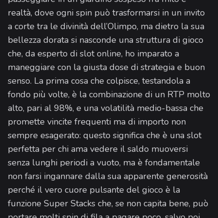
realtà, dove ogni spin può trasformarsi in un invito
a corte tra le divinità dell’Olimpo, ma dietro la sua
bellezza dorata si nasconde una struttura di gioco
che, da esperto di slot online, ho imparato a
maneggiare con la giusta dose di strategia e buon
senso. La prima cosa che colpisce, testandola a
fondo più volte, è la combinazione di un RTP molto
alto, pari al 98%, e una volatilità medio-bassa che
promette vincite frequenti ma di importo non
sempre esagerato: questo significa che è una slot
perfetta per chi ama vedere il saldo muoversi
senza lunghi periodi a vuoto, ma è fondamentale
non farsi ingannare dalla sua apparente generosità
perché il vero cuore pulsante del gioco è la
funzione Super Stacks che, se non capita bene, può
portare molti spin di fila a pagare poco, salvo poi