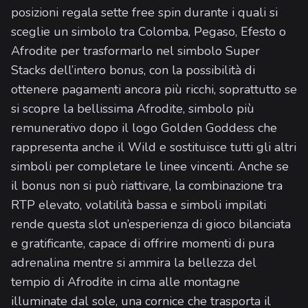
posizioni regala sette free spin durante i quali si
sceglie un simbolo tra Colomba, Pegaso, Efesto o
Afrodite per trasformarlo nel simbolo Super
Stacks dell’intero bonus, con la possibilità di
ottenere pagamenti ancora più ricchi, soprattutto se
si scopre la bellissima Afrodite, simbolo più
remunerativo dopo il logo Golden Goddess che
rappresenta anche il Wild e sostituisce tutti gli altri
simboli per completare le linee vincenti. Anche se
il bonus non si può riattivare, la combinazione tra
RTP elevato, volatilità bassa e simboli impilati
rende questa slot un’esperienza di gioco bilanciata
e gratificante, capace di offrire momenti di pura
adrenalina mentre si ammira la bellezza del
tempio di Afrodite in cima alle montagne
illuminate dal sole, una cornice che trasporta il