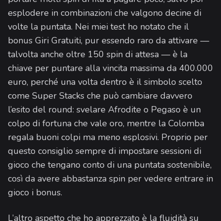
esplodere in combinazioni che valgono decine di
volte la puntata. Nei miei test ho notato che il
bonus Giri Gratuiti, pur essendo raro da attivare —
talvolta anche oltre 150 spin di attesa — è la
chiave per puntare alla vincita massima da 400.000
euro, perché una volta dentro è il simbolo scelto
come Super Stacks che può cambiare davvero
l’esito del round: svelare Afrodite o Pegaso è un
colpo di fortuna che vale oro, mentre la Colomba
regala buoni colpi ma meno esplosivi. Proprio per
questo consiglio sempre di impostare sessioni di
gioco che tengano conto di una puntata sostenibile,
così da avere abbastanza spin per vedere entrare in
gioco i bonus.
L’altro aspetto che ho apprezzato è la fluidità su