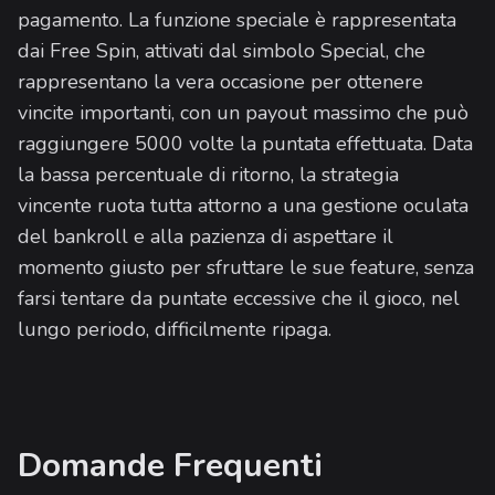
pagamento. La funzione speciale è rappresentata
dai Free Spin, attivati dal simbolo Special, che
rappresentano la vera occasione per ottenere
vincite importanti, con un payout massimo che può
raggiungere 5000 volte la puntata effettuata. Data
la bassa percentuale di ritorno, la strategia
vincente ruota tutta attorno a una gestione oculata
del bankroll e alla pazienza di aspettare il
momento giusto per sfruttare le sue feature, senza
farsi tentare da puntate eccessive che il gioco, nel
lungo periodo, difficilmente ripaga.
Domande Frequenti