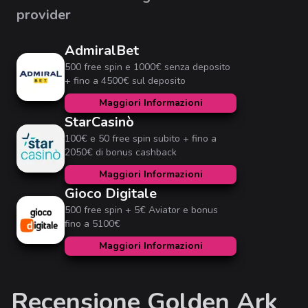
provider
AdmiralBet
500 free spin e 1000€ senza deposito
+ fino a 4500€ sul deposito
Maggiori Informazioni
StarCasinò
100€ e 50 free spin subito + fino a
2050€ di bonus cashback
Maggiori Informazioni
Gioco Digitale
500 free spin + 5€ Aviator e bonus
fino a 5100€
Maggiori Informazioni
Recensione Golden Ark