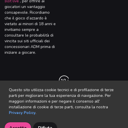
slot live
, per offrire ai
giocatori un vantaggio
consapevole. Ricordiamo
che il gioco d’azzardo è
vietato ai minori di 18 anni e
invitiamo sempre a
consultare le probabilità di
vincita sui siti ufficiali dei
concessionari ADM prima di
iniziare a giocare.
Questo sito utilizza cookie tecnici e di profilazione di terze
parti per migliorare la tua esperienza di navigazione. Per
maggiori informazioni e per negare il consenso all'
installazione di cookie di terze parti, consulta la nostra
Privacy Policy
.
Slot gratis | BetBlack © 2025 | all rights reserved | casinò online sicuri