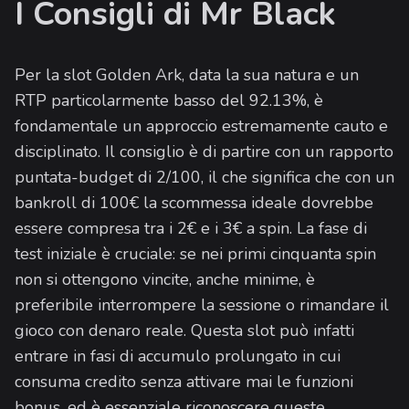
I Consigli di Mr Black
Per la slot Golden Ark, data la sua natura e un
RTP particolarmente basso del 92.13%, è
fondamentale un approccio estremamente cauto e
disciplinato. Il consiglio è di partire con un rapporto
puntata-budget di 2/100, il che significa che con un
bankroll di 100€ la scommessa ideale dovrebbe
essere compresa tra i 2€ e i 3€ a spin. La fase di
test iniziale è cruciale: se nei primi cinquanta spin
non si ottengono vincite, anche minime, è
preferibile interrompere la sessione o rimandare il
gioco con denaro reale. Questa slot può infatti
entrare in fasi di accumulo prolungato in cui
consuma credito senza attivare mai le funzioni
bonus, ed è essenziale riconoscere queste