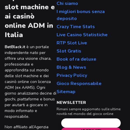
Chi siamo
slot machine e
I migliori bonus senza
ai casinò
deposito
online ADM in
Crazy Time Stats
Italia
Live Casino Statistiche
RTP Slot Live
BetBlack.it
è un portale
Slot Gratis
indipendente nato per
offrire una visione chiara,
Book of ra deluxe
professionale e
Blog & News
approfondita sul mondo
Privacy Policy
delle slot machine e dei
casinò online con licenza
Gioco Responsabile
ADM (ex AAMS). Ogni
Sitemap
giorno analizziamo decine di
giochi, piattaforme e bonus
NEWSLETTER
per aiutarti a giocare in
Rimani sempre aggiornato sulle ultime
modo informato e
novità nel mondo del gioco online
responsabile.
Non affiliato all’Agenzia