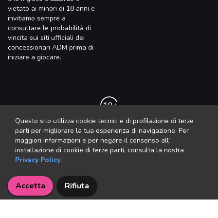
vietato ai minori di 18 anni e
invitiamo sempre a
consultare le probabilità di
vincita sui siti ufficiali dei
concessionari ADM prima di
iniziare a giocare.
Questo sito utilizza cookie tecnici e di profilazione di terze
parti per migliorare la tua esperienza di navigazione. Per
maggiori informazioni e per negare il consenso all'
installazione di cookie di terze parti, consulta la nostra
Privacy Policy
.
Slot gratis | BetBlack © 2025 | all rights reserved | casinò online sicuri
Accetta
Rifiuta
| GPWA Verification