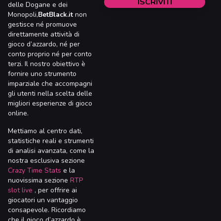
delle Dogane e dei
Monopoli,
BetBlack.it
non
gestisce né promuove
direttamente attività di
gioco d’azzardo, né per
conto proprio né per conto
terzi. Il nostro obiettivo è
fornire uno strumento
imparziale che accompagni
gli utenti nella scelta delle
migliori esperienze di gioco
online.
Mettiamo al centro dati,
statistiche reali e strumenti
di analisi avanzata, come la
nostra esclusiva sezione
Crazy Time Stats
e la
nuovissima sezione
RTP
slot live
, per offrire ai
giocatori un vantaggio
consapevole. Ricordiamo
che il gioco d’azzardo è