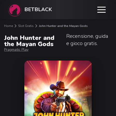
BETBLACK
Home
Slot Gratis
John Hunter and the Mayan Gods
Recensione, guida
John Hunter and
the Mayan Gods
e gioco gratis.
Pragmatic Play