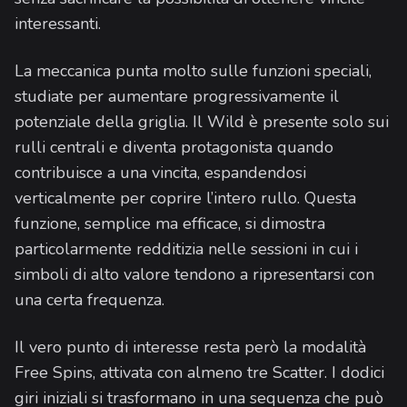
interessanti.
La meccanica punta molto sulle funzioni speciali,
studiate per aumentare progressivamente il
potenziale della griglia. Il Wild è presente solo sui
rulli centrali e diventa protagonista quando
contribuisce a una vincita, espandendosi
verticalmente per coprire l’intero rullo. Questa
funzione, semplice ma efficace, si dimostra
particolarmente redditizia nelle sessioni in cui i
simboli di alto valore tendono a ripresentarsi con
una certa frequenza.
Il vero punto di interesse resta però la modalità
Free Spins, attivata con almeno tre Scatter. I dodici
giri iniziali si trasformano in una sequenza che può