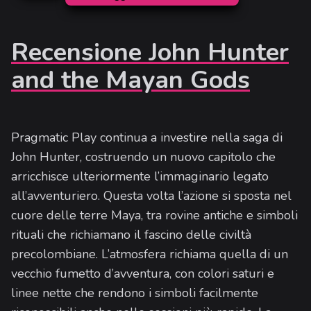
Recensione John Hunter
and the Mayan Gods
Pragmatic Play continua a investire nella saga di
John Hunter, costruendo un nuovo capitolo che
arricchisce ulteriormente l’immaginario legato
all’avventuriero. Questa volta l’azione si sposta nel
cuore delle terre Maya, tra rovine antiche e simboli
rituali che richiamano il fascino delle civiltà
precolombiane. L’atmosfera richiama quella di un
vecchio fumetto d’avventura, con colori saturi e
linee nette che rendono i simboli facilmente