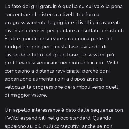
La fase dei giri gratuiti è quella su cui vale la pena
concentrarsi. Il sistema a livelli trasforma
progressivamente la griglia, e i livelli più avanzati
diventano decisivi per puntare a risultati consistenti.
È utile quindi conservare una buona parte del
budget proprio per questa fase, evitando di
disperdere tutto nel gioco base. Le sessioni più
profittevoli si verificano nei momenti in cui i Wild
compaiono a distanza ravvicinata, perché ogni
apparizione aumenta i giri a disposizione e
velocizza la progressione dei simboli verso quelli
di maggior valore.
Un aspetto interessante è dato dalle sequenze con
i Wild espandibili nel gioco standard. Quando
appaiono su più rulli consecutivi, anche se non