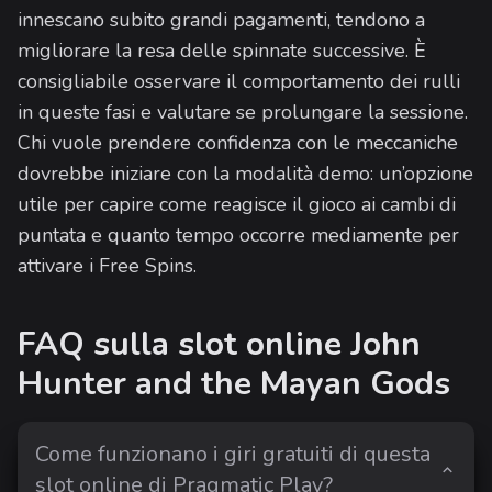
innescano subito grandi pagamenti, tendono a
migliorare la resa delle spinnate successive. È
consigliabile osservare il comportamento dei rulli
in queste fasi e valutare se prolungare la sessione.
Chi vuole prendere confidenza con le meccaniche
dovrebbe iniziare con la modalità demo: un’opzione
utile per capire come reagisce il gioco ai cambi di
puntata e quanto tempo occorre mediamente per
attivare i Free Spins.
FAQ sulla slot online John
Hunter and the Mayan Gods
Come funzionano i giri gratuiti di questa
slot online di Pragmatic Play?