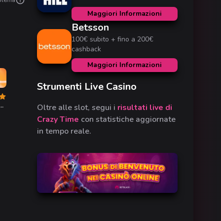
blema
Maggiori Informazioni
Betsson
100€ subito + fino a 200€
cashback
Maggiori Informazioni
Strumenti Live Casino
DRAGON DRAGON BOAT FESTIVAL
Oltre alle slot, segui i
risultati live di
Crazy Time
con statistiche aggiornate
in tempo reale.