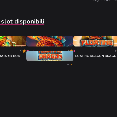
Segnala un pro
 slot disponibili
5
4
3
#
luck
#
OATS MY BOAT
FLOATING DRAGON
FLOATING 
3
#
china
FLOATING DRAGON MEGAWAYS