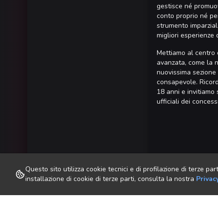
gestisce né promuov
conto proprio né per
strumento imparzial
migliori esperienze 
Mettiamo al centro da
avanzata, come la n
nuovissima sezione
consapevole. Ricordi
18 anni e invitiamo 
ufficiali dei conces
Questo sito utilizza cookie tecnici e di profilazione di terze pa
installazione di cookie di terze parti, consulta la nostra
Privac