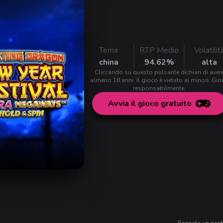
Tema
RTP Medio
Volatilit
china
94.62
%
alta
Cliccando su questo pulsante dichiari di aver
almeno 18 anni. Il gioco è vietato ai minori. Gio
responsabilmente.
Avvia il gioco gratuito