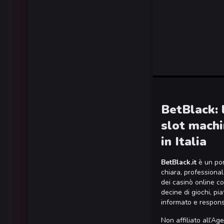
BetBlack: 
slot machi
in Italia
BetBlack.it
è un por
chiara, professiona
dei casinò online c
decine di giochi, pi
informato e respons
Non affiliato all’A