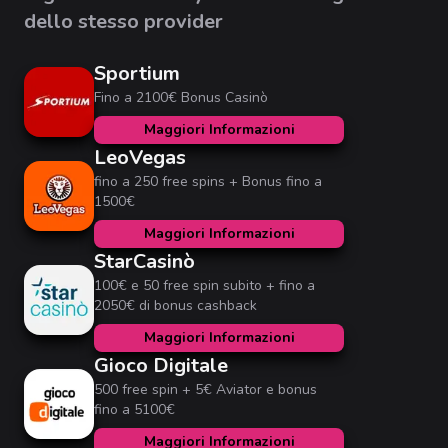
dello stesso provider
Sportium
Fino a 2100€ Bonus Casinò
Maggiori Informazioni
LeoVegas
fino a 250 free spins + Bonus fino a
1500€
Maggiori Informazioni
StarCasinò
100€ e 50 free spin subito + fino a
2050€ di bonus cashback
Maggiori Informazioni
Gioco Digitale
500 free spin + 5€ Aviator e bonus
fino a 5100€
Maggiori Informazioni