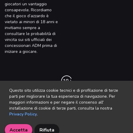
giocatori un vantaggio
consapevole. Ricordiamo
che il gioco d’azzardo è
vietato ai minori di 18 anni e
invitiamo sempre a
consultare le probabilità di
vincita sui siti ufficiali dei
concessionari ADM prima di
iniziare a giocare.
Questo sito utilizza cookie tecnici e di profilazione di terze
parti per migliorare la tua esperienza di navigazione. Per
maggiori informazioni e per negare il consenso all'
installazione di cookie di terze parti, consulta la nostra
Privacy Policy
.
Slot gratis | BetBlack © 2025 | all rights reserved | casinò online sicuri
Accetta
Rifiuta
| GPWA Verification