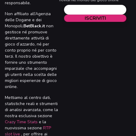
novità nel mondo del gioco online
responsabile.
Non affiliato all’Agenzia
delle Dogane e dei
Monopoli,
BetBlack.it
non
gestisce né promuove
direttamente attività di
gioco d’azzardo, né per
conto proprio né per conto
terzi. Il nostro obiettivo è
fornire uno strumento
imparziale che accompagni
gli utenti nella scelta delle
migliori esperienze di gioco
online.
Mettiamo al centro dati,
statistiche reali e strumenti
di analisi avanzata, come la
nostra esclusiva sezione
Crazy Time Stats
e la
nuovissima sezione
RTP
slot live
, per offrire ai