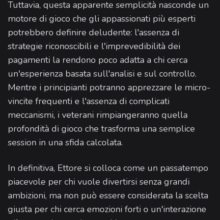
Tuttavia, questa apparente semplicità nasconde un
motore di gioco che gli appassionati più esperti
potrebbero definire deludente: l'assenza di
strategie riconoscibili e l'imprevedibilità dei
pagamenti la rendono poco adatta a chi cerca
un'esperienza basata sull'analisi e sul controllo.
Mentre i principianti potranno apprezzare le micro-
vincite frequenti e l'assenza di complicati
meccanismi, i veterani rimpiangeranno quella
profondità di gioco che trasforma una semplice
session in una sfida calcolata.
In definitiva, Ettore si colloca come un passatempo
piacevole per chi vuole divertirsi senza grandi
ambizioni, ma non può essere considerata la scelta
giusta per chi cerca emozioni forti o un'interazione