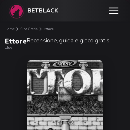
BETBLACK
Home
Slot Gratis
Ettore
Ettore
Recensione, guida e gioco gratis.
Elsy