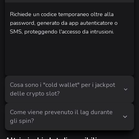
Richiede un codice temporaneo oltre alla
password, generato da app autenticatore o
SMS, proteggendo l'accesso da intrusioni.
Cosa sono i "cold wallet" per i jackpot
delle crypto slot?
Portafogli offline che conservano le
Come viene prevenuto il lag durante
criptovalute dei jackpot, isolati da internet per
gli spin?
prevenire furti hacker.
Server con connessioni a bassa latenza e