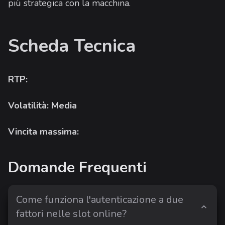
più strategica con la macchina.
Scheda Tecnica
RTP:
Volatilità: Media
Vincita massima:
Domande Frequenti
Come funziona l'autenticazione a due
fattori nelle slot online?