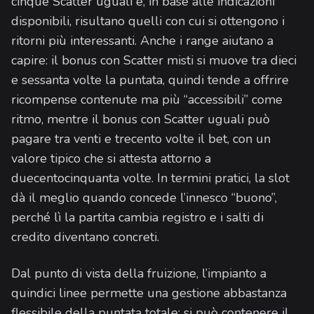
cinque Scatter uguali e, in base alle indicazioni
disponibili, risultano quelli con cui si ottengono i
ritorni più interessanti. Anche i range aiutano a
capire: il bonus con Scatter misti si muove tra dieci
e sessanta volte la puntata, quindi tende a offrire
ricompense contenute ma più “accessibili” come
ritmo, mentre il bonus con Scatter uguali può
pagare tra venti e trecento volte il bet, con un
valore tipico che si attesta attorno a
duecentocinquanta volte. In termini pratici, la slot
dà il meglio quando concede l’innesco “buono”,
perché lì la partita cambia registro e i salti di
credito diventano concreti.
Dal punto di vista della fruizione, l’impianto a
quindici linee permette una gestione abbastanza
flessibile della puntata totale: si può contenere il