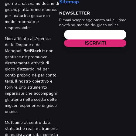
Sitemap
giorno analizziamo decine di
giochi, piattaforme e bonus
NEWSLETTER
per aiutarti a giocare in
Rimani sempre aggiornato sulle ultime
modo informato e
novità nel mondo del gioco online
responsabile.
Non affiliato all’Agenzia
delle Dogane e dei
Monopoli,
BetBlack.it
non
gestisce né promuove
direttamente attività di
gioco d’azzardo, né per
conto proprio né per conto
terzi. Il nostro obiettivo è
fornire uno strumento
imparziale che accompagni
gli utenti nella scelta delle
migliori esperienze di gioco
online.
Mettiamo al centro dati,
statistiche reali e strumenti
di analisi avanzata, come la