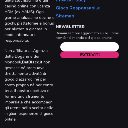
Privacy Policy
delle slot machine e dei
casinò online con licenza
Gioco Responsabile
ADM (ex AAMS). Ogni
Sitemap
giorno analizziamo decine di
giochi, piattaforme e bonus
NEWSLETTER
per aiutarti a giocare in
Rimani sempre aggiornato sulle ultime
modo informato e
novità nel mondo del gioco online
responsabile.
Non affiliato all’Agenzia
delle Dogane e dei
Monopoli,
BetBlack.it
non
gestisce né promuove
direttamente attività di
gioco d’azzardo, né per
conto proprio né per conto
terzi. Il nostro obiettivo è
fornire uno strumento
imparziale che accompagni
gli utenti nella scelta delle
migliori esperienze di gioco
online.