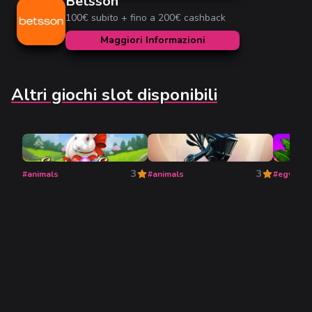
Betsson
100€ subito + fino a 200€ cashback
Maggiori Informazioni
Altri giochi slot disponibili
3
3
#
animals
#
animals
#
egypt
EASTER EGGS
EGGOMATIC
GALLINA 