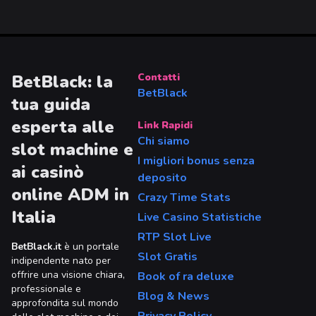
BetBlack: la
Contatti
BetBlack
tua guida
esperta alle
Link Rapidi
Chi siamo
slot machine e
I migliori bonus senza
ai casinò
deposito
online ADM in
Crazy Time Stats
Italia
Live Casino Statistiche
RTP Slot Live
BetBlack.it
è un portale
Slot Gratis
indipendente nato per
offrire una visione chiara,
Book of ra deluxe
professionale e
Blog & News
approfondita sul mondo