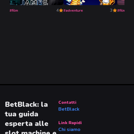
4
3
#
film
#
adventure
#
film
JAMES DEAN
REEL THUNDER
KNIGHT R
BetBlack: la
Contatti
BetBlack
tua guida
esperta alle
Link Rapidi
Chi siamo
slot machine e