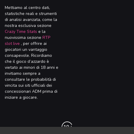
Mettiamo al centro dati,
statistiche reali e strumenti
di analisi avanzata, come la
nostra esclusiva sezione
Crazy Time Stats
e la
nuovissima sezione
RTP
slot live
, per offrire ai
giocatori un vantaggio
consapevole. Ricordiamo
che il gioco d’azzardo è
vietato ai minori di 18 anni e
invitiamo sempre a
consultare le probabilità di
vincita sui siti ufficiali dei
concessionari ADM prima di
iniziare a giocare.