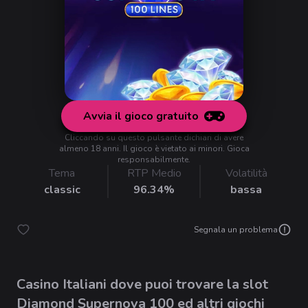
Avvia il gioco gratuito
Cliccando su questo pulsante dichiari di avere
almeno 18 anni. Il gioco è vietato ai minori. Gioca
responsabilmente.
Tema
RTP Medio
Volatilità
classic
96.34
%
bassa
Segnala un problema
Casino Italiani dove puoi trovare la slot
Diamond Supernova 100 ed altri giochi