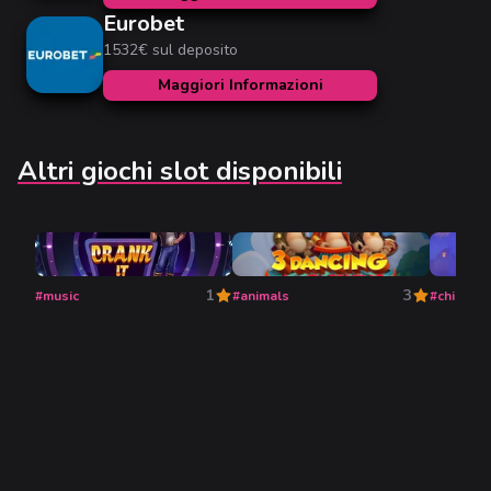
Eurobet
1532€ sul deposito
Maggiori Informazioni
Altri giochi slot disponibili
1
3
#
music
#
animals
#
china
CRANK IT UP
3 DANCING MONKEYS
5 LIONS