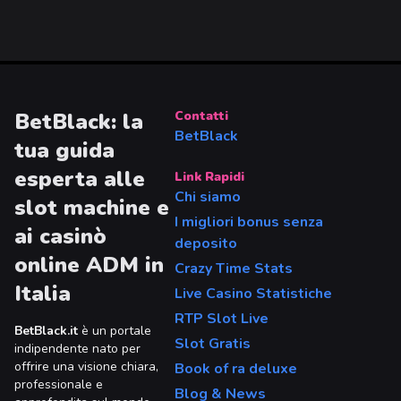
BetBlack: la
Contatti
BetBlack
tua guida
esperta alle
Link Rapidi
Chi siamo
slot machine e
I migliori bonus senza
ai casinò
deposito
online ADM in
Crazy Time Stats
Italia
Live Casino Statistiche
RTP Slot Live
BetBlack.it
è un portale
Slot Gratis
indipendente nato per
offrire una visione chiara,
Book of ra deluxe
professionale e
Blog & News