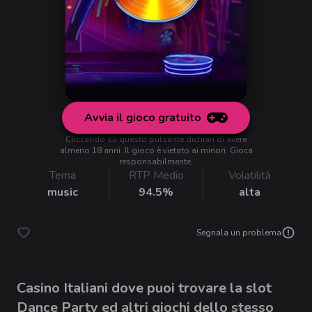
Avvia il gioco gratuito
Cliccando su questo pulsante dichiari di avere
almeno 18 anni. Il gioco è vietato ai minori. Gioca
responsabilmente.
Tema
RTP Medio
Volatilità
music
94.5
%
alta
Segnala un problema
Casino Italiani dove puoi trovare la slot
Dance Party ed altri giochi dello stesso