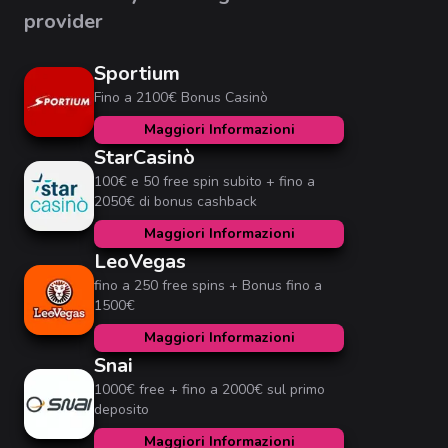
provider
Sportium
Fino a 2100€ Bonus Casinò
Maggiori Informazioni
StarCasinò
100€ e 50 free spin subito + fino a
2050€ di bonus cashback
Maggiori Informazioni
LeoVegas
fino a 250 free spins + Bonus fino a
1500€
Maggiori Informazioni
Snai
1000€ free + fino a 2000€ sul primo
deposito
Maggiori Informazioni