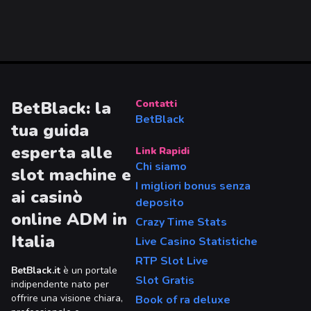
BetBlack: la
Contatti
BetBlack
tua guida
esperta alle
Link Rapidi
Chi siamo
slot machine e
I migliori bonus senza
ai casinò
deposito
online ADM in
Crazy Time Stats
Italia
Live Casino Statistiche
RTP Slot Live
BetBlack.it
è un portale
Slot Gratis
indipendente nato per
offrire una visione chiara,
Book of ra deluxe