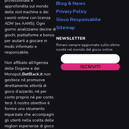
professionale e
Blog & News
approfondita sul mondo
Privacy Policy
delle slot machine e dei
casinò online con licenza
Gioco Responsabile
ADM (ex AAMS). Ogni
Sitemap
giorno analizziamo decine di
giochi, piattaforme e bonus
NEWSLETTER
per aiutarti a giocare in
Rimani sempre aggiornato sulle ultime
modo informato e
novità nel mondo del gioco online
responsabile.
Non affiliato all’Agenzia
delle Dogane e dei
Monopoli,
BetBlack.it
non
gestisce né promuove
direttamente attività di
gioco d’azzardo, né per
conto proprio né per conto
terzi. Il nostro obiettivo è
fornire uno strumento
imparziale che accompagni
gli utenti nella scelta delle
migliori esperienze di gioco