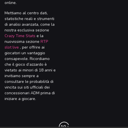
online.
Mettiamo al centro dati,
statistiche reali e strumenti
di analisi avanzata, come la
nostra esclusiva sezione
Crazy Time Stats
e la
nuovissima sezione
RTP
slot live
, per offrire ai
giocatori un vantaggio
consapevole. Ricordiamo
che il gioco d’azzardo è
vietato ai minori di 18 anni e
invitiamo sempre a
consultare le probabilità di
vincita sui siti ufficiali dei
concessionari ADM prima di
iniziare a giocare.