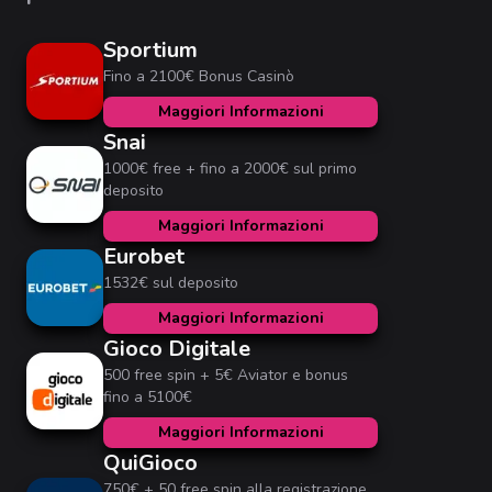
Sportium
Fino a 2100€ Bonus Casinò
Maggiori Informazioni
Snai
1000€ free + fino a 2000€ sul primo
deposito
Maggiori Informazioni
Eurobet
1532€ sul deposito
Maggiori Informazioni
Gioco Digitale
500 free spin + 5€ Aviator e bonus
fino a 5100€
Maggiori Informazioni
QuiGioco
750€ + 50 free spin alla registrazione