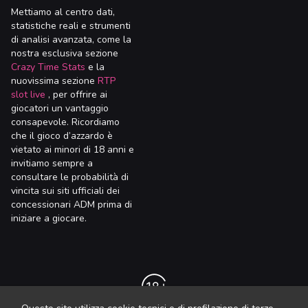
Mettiamo al centro dati,
statistiche reali e strumenti
di analisi avanzata, come la
nostra esclusiva sezione
Crazy Time Stats
e la
nuovissima sezione
RTP
slot live
, per offrire ai
giocatori un vantaggio
consapevole. Ricordiamo
che il gioco d’azzardo è
vietato ai minori di 18 anni e
invitiamo sempre a
consultare le probabilità di
vincita sui siti ufficiali dei
concessionari ADM prima di
iniziare a giocare.