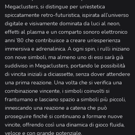
Megaclusters, si distingue per un’estetica
spiccatamente retro-futuristica, ispirata all’universo
digitale e visivamente dominata da luci al neon,
effetti al plasma e un comparto sonoro elettronico
anni ’80 che contribuisce a creare un’esperienza
immersiva e adrenalinica. A ogni spin, i rulli iniziano
con nove simboli, ma almeno uno di essi sarà già
suddiviso in Megaclusters, portando le possibilità
di vincita iniziali a diciassette, senza dover attendere
una prima reazione. Una volta che si verifica una
combinazione vincente, i simboli coinvolti si
frantumano e lasciano spazio a simboli più piccoli,
innescando una reazione a catena che può
proseguire finché si continuano a formare nuove
vincite, offrendo così una dinamica di gioco fluida,
veloce e con grande potenziale.