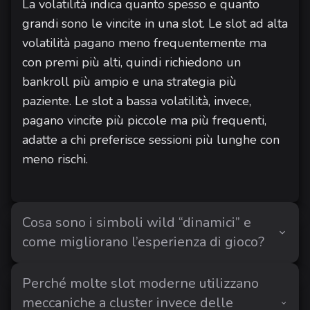
La volatilità indica quanto spesso e quanto
grandi sono le vincite in una slot. Le slot ad alta
volatilità pagano meno frequentemente ma
con premi più alti, quindi richiedono un
bankroll più ampio e una strategia più
paziente. Le slot a bassa volatilità, invece,
pagano vincite più piccole ma più frequenti,
adatte a chi preferisce sessioni più lunghe con
meno rischi.
Cosa sono i simboli wild “dinamici” e
come migliorano l’esperienza di gioco?
I simboli wild dinamici sono quelli che non solo
Perché molte slot moderne utilizzano
sostituiscono altri simboli per creare
meccaniche a cluster invece delle