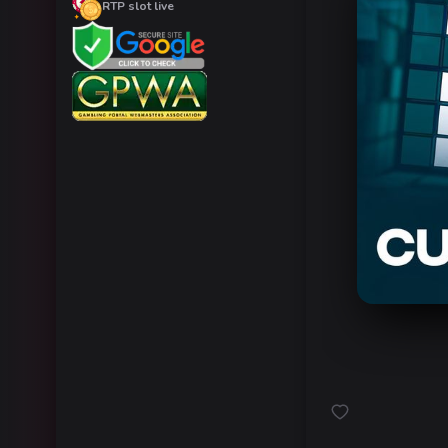
RTP slot live