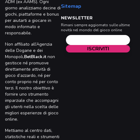
ADM (ex AAMS). Ogni
Sitemap
giorno analizziamo decine di
giochi, piattaforme e bonus
NEWSLETTER
per aiutarti a giocare in
Rimani sempre aggiornato sulle ultime
modo informato e
novità nel mondo del gioco online
responsabile.
Non affiliato all’Agenzia
delle Dogane e dei
Monopoli,
BetBlack.it
non
gestisce né promuove
direttamente attività di
gioco d’azzardo, né per
conto proprio né per conto
terzi. Il nostro obiettivo è
fornire uno strumento
imparziale che accompagni
gli utenti nella scelta delle
migliori esperienze di gioco
online.
Mettiamo al centro dati,
statistiche reali e strumenti