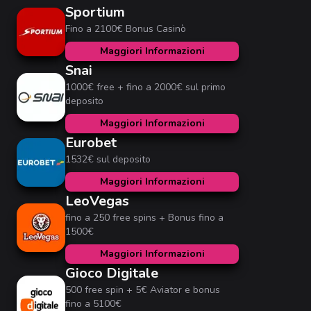
Sportium
Fino a 2100€ Bonus Casinò
Maggiori Informazioni
Snai
1000€ free + fino a 2000€ sul primo
deposito
Maggiori Informazioni
Eurobet
1532€ sul deposito
Maggiori Informazioni
LeoVegas
fino a 250 free spins + Bonus fino a
1500€
Maggiori Informazioni
Gioco Digitale
500 free spin + 5€ Aviator e bonus
fino a 5100€