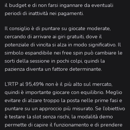
il budget e di non farsi ingannare da eventuali
periodi di inattività nei pagamenti.
Il consiglio è di puntare su giocate moderate,
cercando di arrivare ai giri gratuiti, dove il
potenziale di vincita si alza in modo significativo. Il
simbolo espandibile nei free spin può cambiare le
sorti della sessione in pochi colpi, quindi la
pazienza diventa un fattore determinante.
L’RTP al 95,49% non è il più alto sul mercato,
quindi è importante giocare con equilibrio. Meglio
evitare di alzare troppo la posta nelle prime fasi e
puntare su un approccio più misurato. Se l’obiettivo
è testare la slot senza rischi, la modalità demo
permette di capire il funzionamento e di prendere