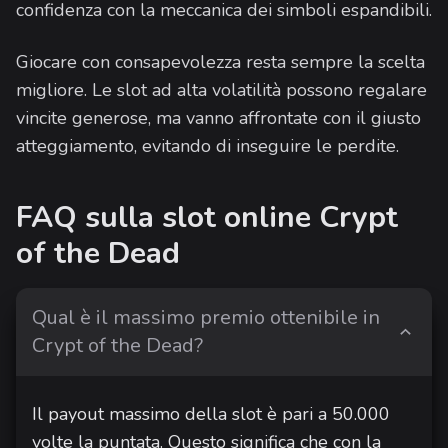
confidenza con la meccanica dei simboli espandibili.
Giocare con consapevolezza resta sempre la scelta
migliore. Le slot ad alta volatilità possono regalare
vincite generose, ma vanno affrontate con il giusto
atteggiamento, evitando di inseguire le perdite.
FAQ sulla slot online Crypt
of the Dead
Qual è il massimo premio ottenibile in
Crypt of the Dead?
Il payout massimo della slot è pari a 50.000
volte la puntata. Questo significa che con la