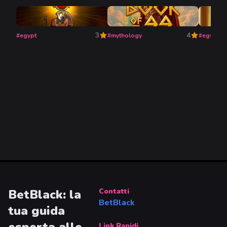
aumentando le possibilità di ottenere vincite
confidenza con le dinamiche della slot prima di
consistenti.
decidere se giocarla con soldi veri.
3
4
#
egypt
#
mythology
#
egypt
EYE OF HORUS
BOOK OF 99
BOOK OF
BetBlack: la
Contatti
BetBlack
tua guida
Link Rapidi