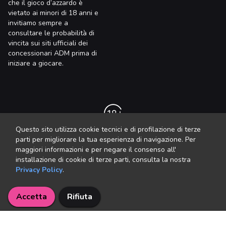
che il gioco d’azzardo è
vietato ai minori di 18 anni e
invitiamo sempre a
consultare le probabilità di
vincita sui siti ufficiali dei
concessionari ADM prima di
iniziare a giocare.
Questo sito utilizza cookie tecnici e di profilazione di terze
parti per migliorare la tua esperienza di navigazione. Per
maggiori informazioni e per negare il consenso all'
installazione di cookie di terze parti, consulta la nostra
Privacy Policy
.
Slot gratis | BetBlack © 2025 | all rights reserved | casinò online sicuri
Accetta
Rifiuta
| GPWA Verification