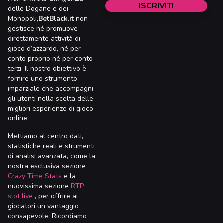
delle Dogane e dei
Monopoli,
BetBlack.it
non
gestisce né promuove
direttamente attività di
gioco d’azzardo, né per
conto proprio né per conto
terzi. Il nostro obiettivo è
fornire uno strumento
imparziale che accompagni
gli utenti nella scelta delle
migliori esperienze di gioco
online.
Mettiamo al centro dati,
statistiche reali e strumenti
di analisi avanzata, come la
nostra esclusiva sezione
Crazy Time Stats
e la
nuovissima sezione
RTP
slot live
, per offrire ai
giocatori un vantaggio
consapevole. Ricordiamo