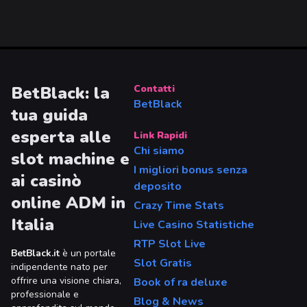
BetBlack: la
Contatti
BetBlack
tua guida
esperta alle
Link Rapidi
Chi siamo
slot machine e
I migliori bonus senza
ai casinò
deposito
online ADM in
Crazy Time Stats
Italia
Live Casino Statistiche
RTP Slot Live
BetBlack.it
è un portale
Slot Gratis
indipendente nato per
offrire una visione chiara,
Book of ra deluxe
professionale e
Blog & News