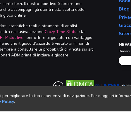
Book 
 conto terzi. Il nostro obiettivo è fornire uno
Blog
e che accompagni gli utenti nella scelta delle
di gioco online.
Priva
Gioc
ti, statistiche reali e strumenti di analisi
ostra esclusiva sezione
Crazy Time Stats
e la
Site
RTP slot live
, per offrire ai giocatori un vantaggio
amo che il gioco d’azzardo è vietato ai minori di
NEWS
sempre a consultare le probabilità di vincita sui siti
Rimani 
sionari ADM prima di iniziare a giocare.
rti per migliorare la tua esperienza di navigazione. Per maggiori informaz
y Policy
.
Slot gratis | BetBlack © 2025 | all rights reserved | casinò on