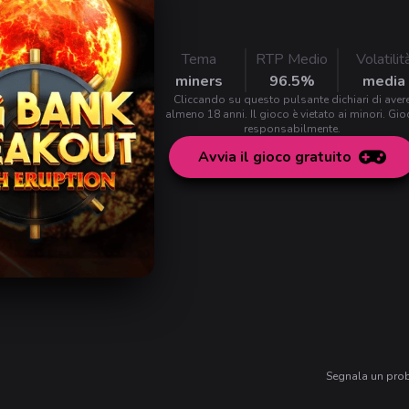
Tema
RTP Medio
Volatilit
miners
96.5
%
media
Cliccando su questo pulsante dichiari di aver
almeno 18 anni. Il gioco è vietato ai minori. Gio
responsabilmente.
Avvia il gioco gratuito
Segnala un pro