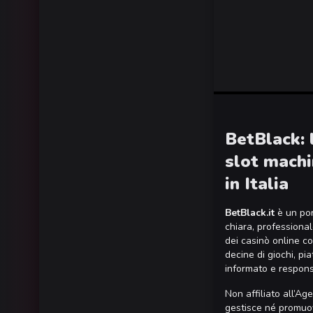
BetBlack: 
slot machi
in Italia
BetBlack.it
è un por
chiara, professiona
dei casinò online c
decine di giochi, pi
informato e respons
Non affiliato all’A
gestisce né promuov