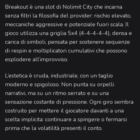
Breakout è una slot di Nolimit City che incarna
senza filtri la filosofia del provider: rischio elevato,
meccaniche aggressive e potenziale fuori scala. Il
gioco utilizza una griglia 5x4 (4-4-4-4-4), densa e
carica di simboli, pensata per sostenere sequenze
di respin e moltiplicatori cumulativi che possono
esplodere all’improvviso.
L’estetica è cruda, industriale, con un taglio
moderno e spigoloso. Non punta su orpelli
narrativi, ma su un ritmo serrato e su una
sensazione costante di pressione. Ogni giro sembra
costruito per mettere il giocatore davanti a una
scelta implicita: continuare a spingere o fermarsi
prima che la volatilità presenti il conto.