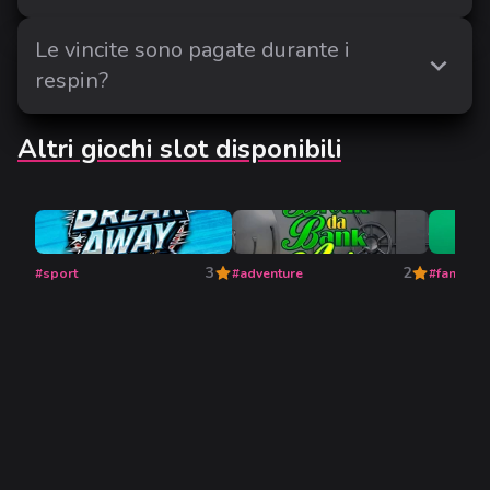
No, aumenta drasticamente il potenziale, ma il
Le vincite sono pagate durante i
risultato finale non è mai assicurato.
respin?
No, tutte le vincite vengono calcolate e pagate
Altri giochi slot disponibili
solo al termine delle sequenze di respin.
3
2
#
sport
#
adventure
#
fantasy
BREAK AWAY
BREAK DA BANK AGAIN
OUTLAWS