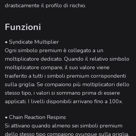
drasticamente il profilo di rischio.
Funzioni
• Syndicate Multiplier
Ogni simbolo premium è collegato a un
moltiplicatore dedicato. Quando il relativo simbolo
moltiplicatore compare, il suo valore viene
trasferito a tutti i simboli premium corrispondenti
sulla griglia. Se compaiono più moltiplicatori dello
stesso tipo, i valori si sommano prima di essere
applicati. I livelli disponibili arrivano fino a 100x.
• Chain Reaction Respins
Si attivano quando almeno sei simboli premium
dello stesso tipo compaiono ovunque sulla griglia.