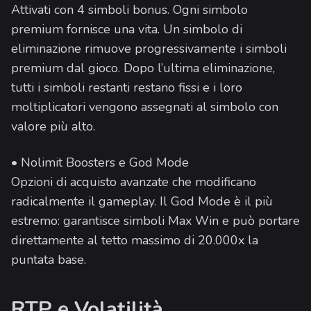
Attivati con 4 simboli bonus. Ogni simbolo
premium fornisce una vita. Un simbolo di
eliminazione rimuove progressivamente i simboli
premium dal gioco. Dopo l’ultima eliminazione,
tutti i simboli restanti restano fissi e i loro
moltiplicatori vengono assegnati al simbolo con
valore più alto.
• Nolimit Boosters e God Mode
Opzioni di acquisto avanzate che modificano
radicalmente il gameplay. Il God Mode è il più
estremo: garantisce simboli Max Win e può portare
direttamente al tetto massimo di 20.000x la
puntata base.
RTP e Volatilità