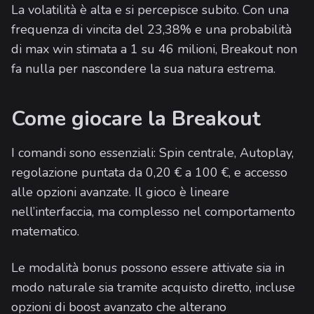
La volatilità è alta e si percepisce subito. Con una
frequenza di vincita del 23,38% e una probabilità
di max win stimata a 1 su 46 milioni, Breakout non
fa nulla per nascondere la sua natura estrema.
Come giocare la Breakout
I comandi sono essenziali: Spin centrale, Autoplay,
regolazione puntata da 0,20 € a 100 €, e accesso
alle opzioni avanzate. Il gioco è lineare
nell’interfaccia, ma complesso nel comportamento
matematico.
Le modalità bonus possono essere attivate sia in
modo naturale sia tramite acquisto diretto, incluse
opzioni di boost avanzato che alterano