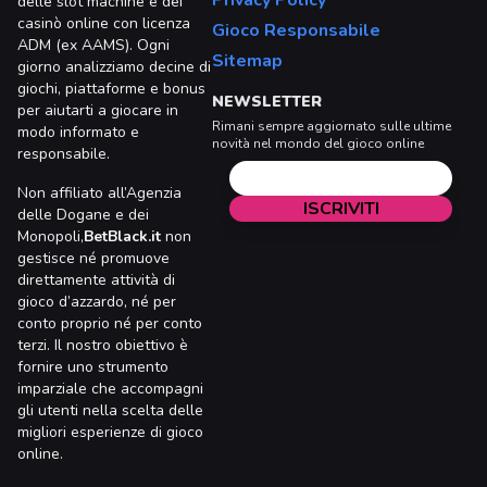
Privacy Policy
delle slot machine e dei
casinò online con licenza
Gioco Responsabile
ADM (ex AAMS). Ogni
Sitemap
giorno analizziamo decine di
giochi, piattaforme e bonus
NEWSLETTER
per aiutarti a giocare in
Rimani sempre aggiornato sulle ultime
modo informato e
novità nel mondo del gioco online
responsabile.
Non affiliato all’Agenzia
delle Dogane e dei
Monopoli,
BetBlack.it
non
gestisce né promuove
direttamente attività di
gioco d’azzardo, né per
conto proprio né per conto
terzi. Il nostro obiettivo è
fornire uno strumento
imparziale che accompagni
gli utenti nella scelta delle
migliori esperienze di gioco
online.