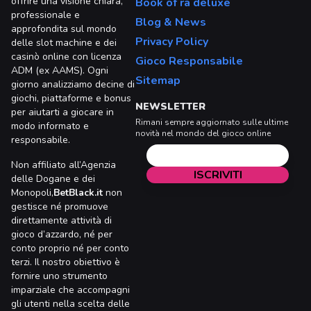
offrire una visione chiara,
Book of ra deluxe
professionale e
Blog & News
approfondita sul mondo
Privacy Policy
delle slot machine e dei
casinò online con licenza
Gioco Responsabile
ADM (ex AAMS). Ogni
Sitemap
giorno analizziamo decine di
giochi, piattaforme e bonus
NEWSLETTER
per aiutarti a giocare in
Rimani sempre aggiornato sulle ultime
modo informato e
novità nel mondo del gioco online
responsabile.
Non affiliato all’Agenzia
delle Dogane e dei
Monopoli,
BetBlack.it
non
gestisce né promuove
direttamente attività di
gioco d’azzardo, né per
conto proprio né per conto
terzi. Il nostro obiettivo è
fornire uno strumento
imparziale che accompagni
gli utenti nella scelta delle