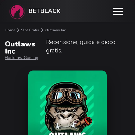
BETBLACK
Home
Slot Gratis
Outlaws Inc
Recensione, guida e gioco
Outlaws
Inc
gratis.
Hacksaw Gaming