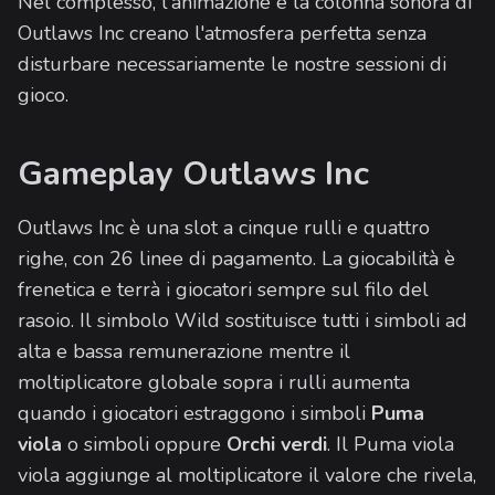
Nel complesso, l'animazione e la colonna sonora di
Outlaws Inc creano l'atmosfera perfetta senza
disturbare necessariamente le nostre sessioni di
gioco.
Gameplay Outlaws Inc
Outlaws Inc è una slot a cinque rulli e quattro
righe, con 26 linee di pagamento. La giocabilità è
frenetica e terrà i giocatori sempre sul filo del
rasoio. Il simbolo Wild sostituisce tutti i simboli ad
alta e bassa remunerazione mentre il
moltiplicatore globale sopra i rulli aumenta
quando i giocatori estraggono i simboli
Puma
viola
o simboli oppure
Orchi verdi
. Il Puma viola
viola aggiunge al moltiplicatore il valore che rivela,