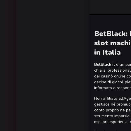
BetBlack: 
slot machi
in Italia
BetBlack.it
è un por
chiara, professiona
dei casinò online c
decine di giochi, pi
informato e respons
Non affiliato all’A
gestisce né promuov
conto proprio né per
strumento imparzial
migliori esperienze 