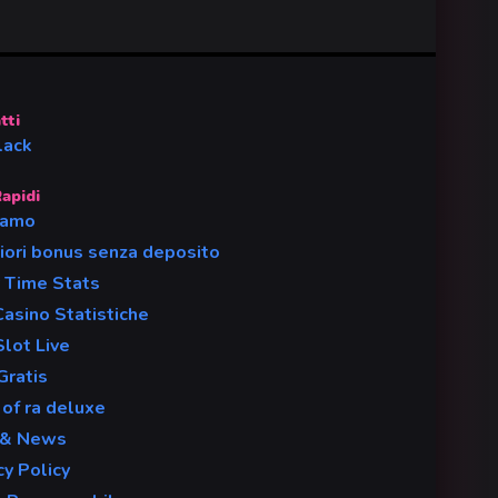
tti
lack
Rapidi
iamo
liori bonus senza deposito
 Time Stats
Casino Statistiche
lot Live
Gratis
of ra deluxe
 & News
cy Policy