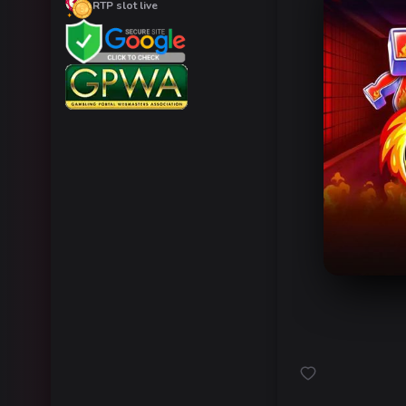
RTP slot live