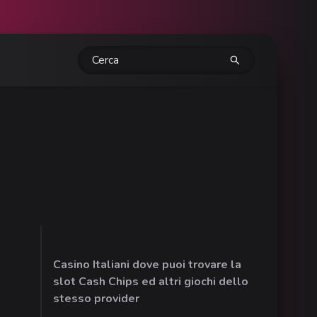
Cerca
Casino Italiani dove puoi trovare la
slot Cash Chips ed altri giochi dello
stesso provider