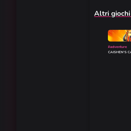
Altri giochi
#
adventure
CAISHEN'S 