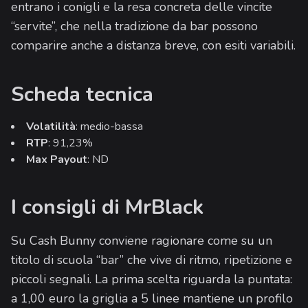
entrano i conigli e la resa concreta delle vincite
“servite”, che nella tradizione da bar possono
comparire anche a distanza breve, con esiti variabili.
Scheda tecnica
Volatilità
: medio-bassa
RTP
: 91,23%
Max Payout
: ND
I consigli di MrBlack
Su Cash Bunny conviene ragionare come su un
titolo di scuola “bar” che vive di ritmo, ripetizione e
piccoli segnali. La prima scelta riguarda la puntata:
a 1,00 euro la griglia a 5 linee mantiene un profilo