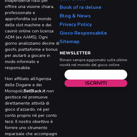
indipendente nato per
offrire una visione chiara,
Book of ra deluxe
professionale e
Blog & News
approfondita sul mondo
Privacy Policy
delle slot machine e dei
casinò online con licenza
Gioco Responsabile
ADM (ex AAMS). Ogni
Sitemap
giorno analizziamo decine di
giochi, piattaforme e bonus
NEWSLETTER
per aiutarti a giocare in
Rimani sempre aggiornato sulle ultime
modo informato e
novità nel mondo del gioco online
responsabile.
Non affiliato all’Agenzia
delle Dogane e dei
Monopoli,
BetBlack.it
non
gestisce né promuove
direttamente attività di
gioco d’azzardo, né per
conto proprio né per conto
terzi. Il nostro obiettivo è
fornire uno strumento
imparziale che accompagni