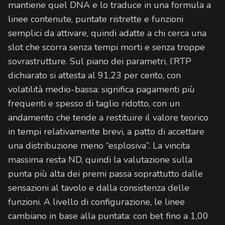
mantiene quel DNA e lo traduce in una formula a
linee contenute, puntate ristrette e funzioni
semplici da attivare, quindi adatte a chi cerca una
slot che scorra senza tempi morti e senza troppe
sovrastrutture. Sul piano dei parametri, l’RTP
dichiarato si attesta al 91,23 per cento, con
volatilità medio-bassa: significa pagamenti più
frequenti e spesso di taglio ridotto, con un
andamento che tende a restituire il valore teorico
in tempi relativamente brevi, a patto di accettare
una distribuzione meno “esplosiva”. La vincita
massima resta ND, quindi la valutazione sulla
punta più alta dei premi passa soprattutto dalle
sensazioni al tavolo e dalla consistenza delle
funzioni. A livello di configurazione, le linee
cambiano in base alla puntata: con bet fino a 1,00