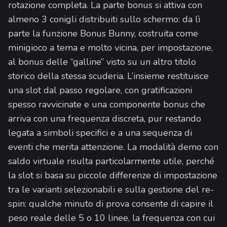
rotazione completa. La parte bonus si attiva con
almeno 3 conigli distribuiti sullo schermo: da lì
parte la funzione Bonus Bunny, costruita come
minigioco a tema e molto vicina, per impostazione,
al bonus delle “galline” visto su un altro titolo
storico della stessa scuderia. L’insieme restituisce
una slot dal passo regolare, con gratificazioni
spesso ravvicinate e una componente bonus che
arriva con una frequenza discreta, pur restando
legata a simboli specifici e a una sequenza di
eventi che merita attenzione. La modalità demo con
saldo virtuale risulta particolarmente utile, perché
la slot si basa su piccole differenze di impostazione
tra le varianti selezionabili e sulla gestione del re-
spin: qualche minuto di prova consente di capire il
peso reale delle 5 o 10 linee, la frequenza con cui