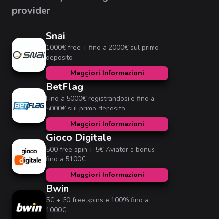
provider
Snai
1000€ free + fino a 2000€ sul primo
deposito
Maggiori Informazioni
BetFlag
Fino a 5000€ registrandosi e fino a
5000€ sul primo deposito
Maggiori Informazioni
Gioco Digitale
500 free spin + 5€ Aviator e bonus
fino a 5100€
Maggiori Informazioni
Bwin
5€ + 50 free spins e 100% fino a
1000€