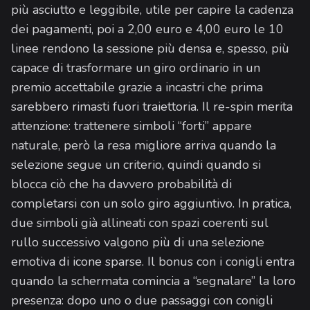
più asciutto e leggibile, utile per capire la cadenza
dei pagamenti, poi a 2,00 euro e 4,00 euro le 10
linee rendono la sessione più densa e, spesso, più
capace di trasformare un giro ordinario in un
premio accettabile grazie a incastri che prima
sarebbero rimasti fuori traiettoria. Il re-spin merita
attenzione: trattenere simboli “forti” appare
naturale, però la resa migliore arriva quando la
selezione segue un criterio, quindi quando si
blocca ciò che ha davvero probabilità di
completarsi con un solo giro aggiuntivo. In pratica,
due simboli già allineati con spazi coerenti sul
rullo successivo valgono più di una selezione
emotiva di icone sparse. Il bonus con i conigli entra
quando la schermata comincia a “segnalare” la loro
presenza: dopo uno o due passaggi con conigli