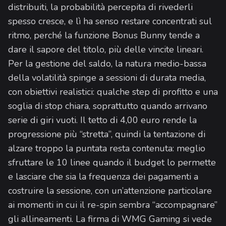
distribuiti, la probabilità percepita di rivederli
spesso cresce, e lì ha senso restare concentrati sul
ritmo, perché la funzione Bonus Bunny tende a
dare il sapore del titolo, più delle vincite lineari.
Per la gestione del saldo, la natura medio-bassa
della volatilità spinge a sessioni di durata media,
con obiettivi realistici: qualche step di profitto e una
soglia di stop chiara, soprattutto quando arrivano
serie di giri vuoti. Il tetto di 4,00 euro rende la
progressione più “stretta”, quindi la tentazione di
alzare troppo la puntata resta contenuta: meglio
sfruttare le 10 linee quando il budget lo permette
e lasciare che sia la frequenza dei pagamenti a
costruire la sessione, con un’attenzione particolare
ai momenti in cui il re-spin sembra “accompagnare”
gli allineamenti. La firma di WMG Gaming si vede