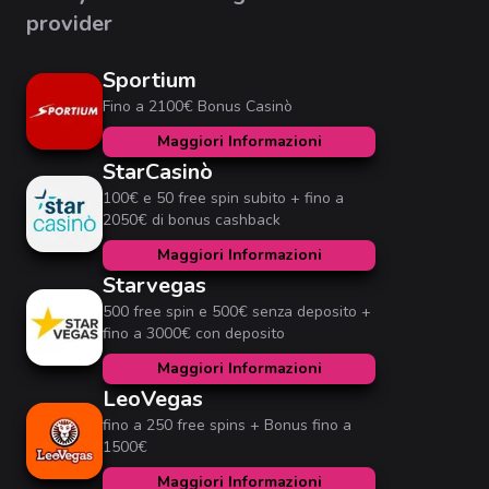
provider
Sportium
Fino a 2100€ Bonus Casinò
Maggiori Informazioni
StarCasinò
100€ e 50 free spin subito + fino a
2050€ di bonus cashback
Maggiori Informazioni
Starvegas
500 free spin e 500€ senza deposito +
fino a 3000€ con deposito
Maggiori Informazioni
LeoVegas
fino a 250 free spins + Bonus fino a
1500€
Maggiori Informazioni