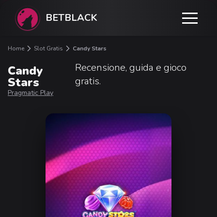
BETBLACK
Home
Slot Gratis
Candy Stars
Recensione, guida e gioco
Candy
Stars
gratis.
Pragmatic Play