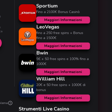
Sportium
Fino a 2100€ Bonus Casinò
à
Maggiori Informazioni
LeoVegas
e
ca
fino a 250 free spins + Bonus
fino a 1500€
Maggiori Informazioni
Bwin
5€ + 50 free spins e 100% fino a
1000€
Maggiori Informazioni
William Hill
20€ e 50 free spins + 1000€ di
bonus
Maggiori Informazioni
blema
Strumenti Live Casino