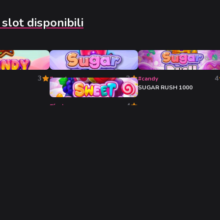
 slot disponibili
3
3
4
#
candy
#
candy
SUGAR RUSH
SUGAR RUSH 1000
4
#
fantasy
SWEET BONANZA