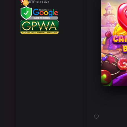
RTP slot live