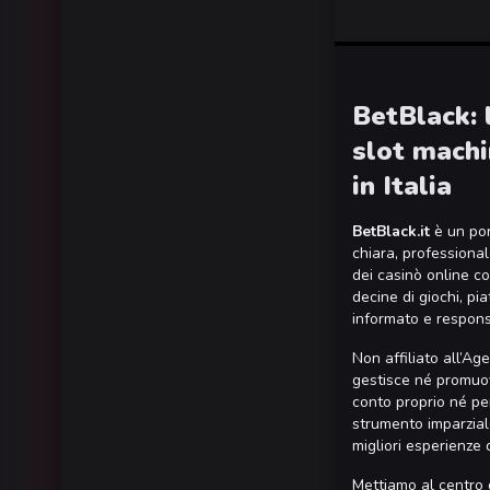
BetBlack: 
slot machi
in Italia
BetBlack.it
è un por
chiara, professiona
dei casinò online c
decine di giochi, pi
informato e respons
Non affiliato all’A
gestisce né promuov
conto proprio né per
strumento imparzial
migliori esperienze 
Mettiamo al centro da