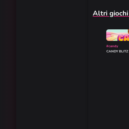
Altri giochi
#
candy
CANDY BLITZ