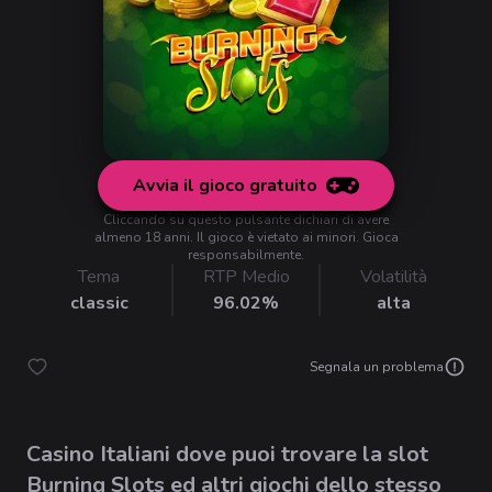
Avvia il gioco gratuito
Cliccando su questo pulsante dichiari di avere
almeno 18 anni. Il gioco è vietato ai minori. Gioca
responsabilmente.
Tema
RTP Medio
Volatilità
classic
96.02
%
alta
Segnala un problema
Casino Italiani dove puoi trovare la slot
Burning Slots ed altri giochi dello stesso