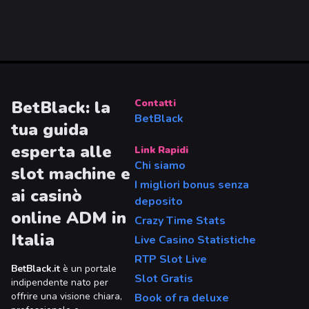
BetBlack: la
Contatti
BetBlack
tua guida
esperta alle
Link Rapidi
Chi siamo
slot machine e
I migliori bonus senza
ai casinò
deposito
online ADM in
Crazy Time Stats
Italia
Live Casino Statistiche
RTP Slot Live
BetBlack.it
è un portale
Slot Gratis
indipendente nato per
offrire una visione chiara,
Book of ra deluxe