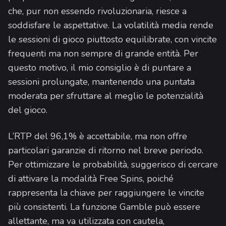
che, pur non essendo rivoluzionaria, riesce a
soddisfare le aspettative. La volatilità media rende
le sessioni di gioco piuttosto equilibrate, con vincite
frequenti ma non sempre di grande entità. Per
questo motivo, il mio consiglio è di puntare a
sessioni prolungate, mantenendo una puntata
moderata per sfruttare al meglio le potenzialità
del gioco.
L’RTP del 96,1% è accettabile, ma non offre
particolari garanzie di ritorno nel breve periodo.
Per ottimizzare le probabilità, suggerisco di cercare
di attivare la modalità Free Spins, poiché
rappresenta la chiave per raggiungere le vincite
più consistenti. La funzione Gamble può essere
allettante, ma va utilizzata con cautela,