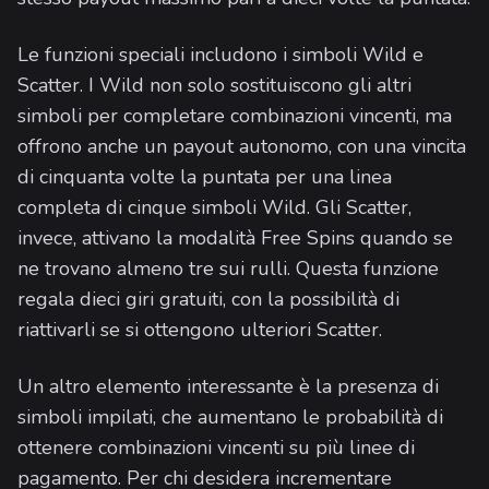
Le funzioni speciali includono i simboli Wild e
Scatter. I Wild non solo sostituiscono gli altri
simboli per completare combinazioni vincenti, ma
offrono anche un payout autonomo, con una vincita
di cinquanta volte la puntata per una linea
completa di cinque simboli Wild. Gli Scatter,
invece, attivano la modalità Free Spins quando se
ne trovano almeno tre sui rulli. Questa funzione
regala dieci giri gratuiti, con la possibilità di
riattivarli se si ottengono ulteriori Scatter.
Un altro elemento interessante è la presenza di
simboli impilati, che aumentano le probabilità di
ottenere combinazioni vincenti su più linee di
pagamento. Per chi desidera incrementare