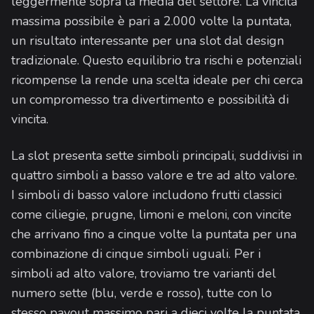
leggermente sopra la media del settore. La vincita
massima possibile è pari a 2.000 volte la puntata,
un risultato interessante per una slot dal design
tradizionale. Questo equilibrio tra rischi e potenziali
ricompense la rende una scelta ideale per chi cerca
un compromesso tra divertimento e possibilità di
vincita.
La slot presenta sette simboli principali, suddivisi in
quattro simboli a basso valore e tre ad alto valore.
I simboli di basso valore includono frutti classici
come ciliegie, prugne, limoni e meloni, con vincite
che arrivano fino a cinque volte la puntata per una
combinazione di cinque simboli uguali. Per i
simboli ad alto valore, troviamo tre varianti del
numero sette (blu, verde e rosso), tutte con lo
stesso payout massimo pari a dieci volte la puntata.