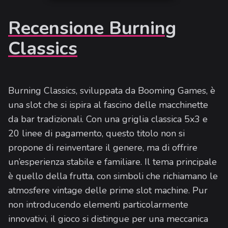
Recensione Burning
Classics
Burning Classics, sviluppata da Booming Games, è
una slot che si ispira al fascino delle macchinette
da bar tradizionali. Con una griglia classica 5x3 e
20 linee di pagamento, questo titolo non si
propone di reinventare il genere, ma di offrire
un’esperienza stabile e familiare. Il tema principale
è quello della frutta, con simboli che richiamano le
atmosfere vintage delle prime slot machine. Pur
non introducendo elementi particolarmente
innovativi, il gioco si distingue per una meccanica