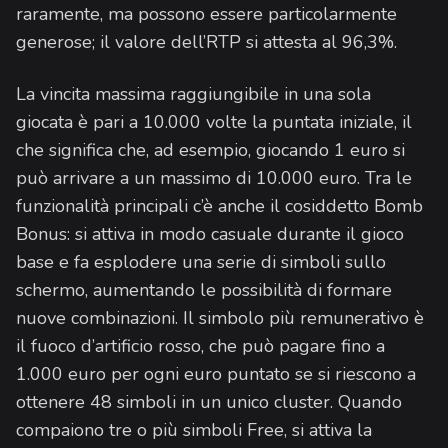
raramente, ma possono essere particolarmente
generose; il valore dell’RTP si attesta al 96,3%.
La vincita massima raggiungibile in una sola
giocata è pari a 10.000 volte la puntata iniziale, il
che significa che, ad esempio, giocando 1 euro si
può arrivare a un massimo di 10.000 euro. Tra le
funzionalità principali c’è anche il cosiddetto Bomb
Bonus: si attiva in modo casuale durante il gioco
base e fa esplodere una serie di simboli sullo
schermo, aumentando le possibilità di formare
nuove combinazioni. Il simbolo più remunerativo è
il fuoco d’artificio rosso, che può pagare fino a
1.000 euro per ogni euro puntato se si riescono a
ottenere 48 simboli in un unico cluster. Quando
compaiono tre o più simboli Free, si attiva la