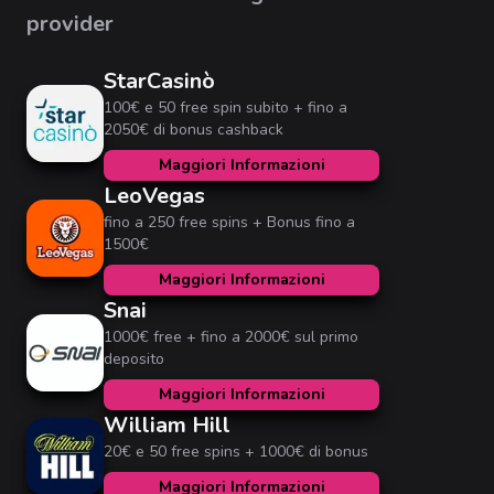
provider
StarCasinò
100€ e 50 free spin subito + fino a
2050€ di bonus cashback
Maggiori Informazioni
LeoVegas
fino a 250 free spins + Bonus fino a
1500€
Maggiori Informazioni
Snai
1000€ free + fino a 2000€ sul primo
deposito
Maggiori Informazioni
William Hill
20€ e 50 free spins + 1000€ di bonus
Maggiori Informazioni