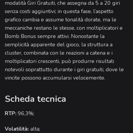
modalità Giri Gratuiti, che assegna da 5 a 20 giri
senza costi aggiuntivi; in questa fase, l’aspetto
grafico cambia e assume tonalità dorate, ma le
meccaniche restano le stesse, con moltiplicatori e
Bomb Bonus sempre attivi. Nonostante la
semplicità apparente del gioco, la struttura a
cluster, combinata con le reazioni a catena e i
moltiplicatori crescenti, può produrre risultati
notevoli soprattutto durante i giri gratuiti, dove le
vincite possono accumularsi velocemente.
Scheda tecnica
RTP:
96,3%;
Volatilità:
alta;