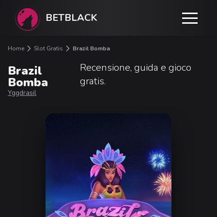
BETBLACK
Home
Slot Gratis
Brazil Bomba
Recensione, guida e gioco
Brazil
Bomba
gratis.
Yggdrasil