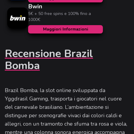
Bwin
5€ + 50 free spins e 100% fino a
1000€
Maggiori Informazioni
Recensione Brazil
Bomba
Brazil Bomba, la slot online sviluppata da
Yggdrasil Gaming, trasporta i giocatori nel cuore
del carnevale brasiliano. L’ambientazione si
distingue per scenografie vivaci dai colori caldi e
allegri, con un tramonto che sfuma tra rosa e viola,
mentre una colonna sonora energica accompagna