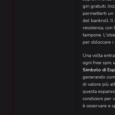
giri gratuiti. In
permetterti un 
del bankroll. I
resistenza, con
tampone. L'obie
per sbloccare i
Una volta entra
ogni free spin,
Simbolo di Es
generando combi
di valore più al
questa espansio
condizioni per v
è osservare e sp