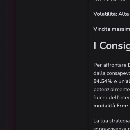
Volatilità: Alta
Vincita massim
I Consi
Per affrontare
dalla consapevo
94.54%
e un'
al
potenzialmente s
fulcro dell'inte
modalità Free 
La tua strategia
sopravvivenza n