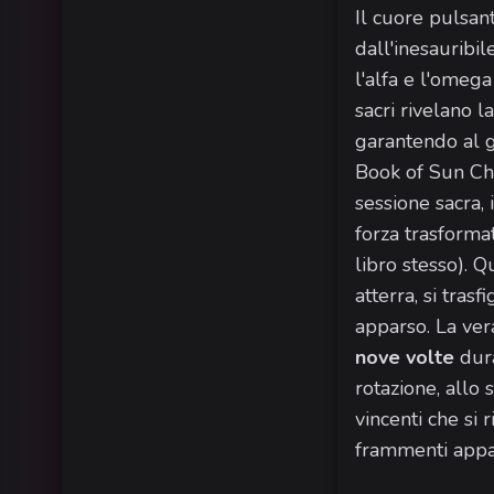
Il cuore pulsan
dall'inesauribi
l'alfa e l'omega
sacri rivelano 
garantendo al gi
Book of Sun Cho
sessione sacra, 
forza trasforma
libro stesso). 
atterra, si tras
apparso. La ver
nove volte
dura
rotazione, allo
vincenti che si
frammenti appa