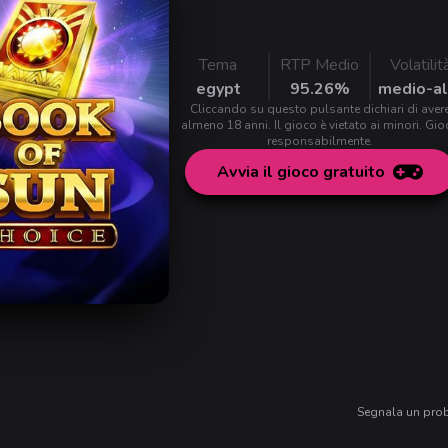
Tema
RTP Medio
Volatilit
egypt
95.26
%
medio-al
Cliccando su questo pulsante dichiari di aver
almeno 18 anni. Il gioco è vietato ai minori. Gio
responsabilmente.
Avvia il gioco gratuito
Segnala un pro