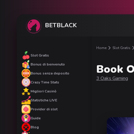
BETBLACK
Home
Slot Gratis
Slot Gratis
Bonus di benvenuto
Book O
Bonus senza deposito
3 Oaks Gaming
Crazy Time Stats
Migliori Casinò
Statistiche LIVE
Provider di slot
Guide
Blog