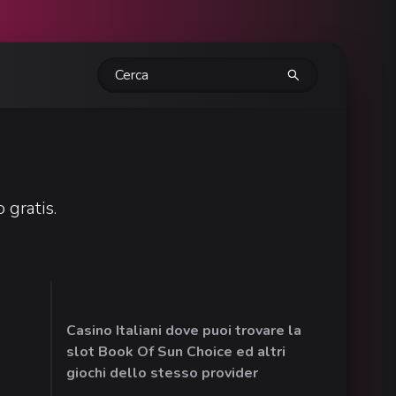
Cerca
 gratis.
Casino Italiani dove puoi trovare la
slot Book Of Sun Choice ed altri
giochi dello stesso provider