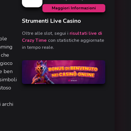
Maggiori Informazioni
Strumenti Live Casino
Oltre alle slot, segui i
risultati live di
sole
Crazy Time
con statistiche aggiornate
aming
in tempo reale.
 che
 gioco
 e ben
 simboli
estoso
 archi