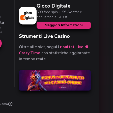
Gioco Digitale
500 free spin + 5€ Aviator e
à
bonus
fino a 5100€
ta
Maggiori Informazioni
e
ca
Strumenti Live Casino
Oltre alle slot, segui i
risultati live di
Crazy Time
con statistiche aggiornate
in tempo reale.
blema