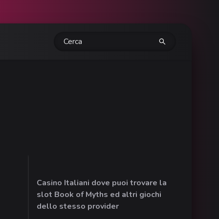
Cerca
Casino Italiani dove puoi trovare la
slot Book of Myths ed altri giochi
dello stesso provider