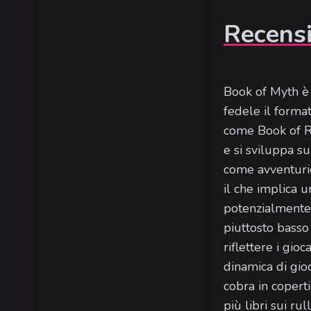
Recens
Book of Myth è
fedele il format
come Book of Ra
e si sviluppa s
come avventurier
il che implica 
potenzialmente s
piuttosto basso
riflettere i gioc
dinamica di gio
cobra in coperti
più libri sui ru