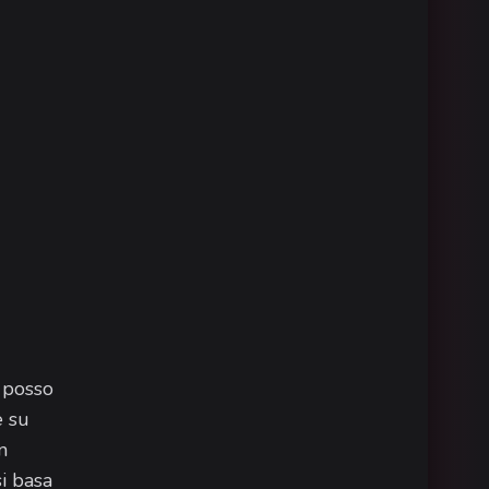
 posso
e su
n
i basa