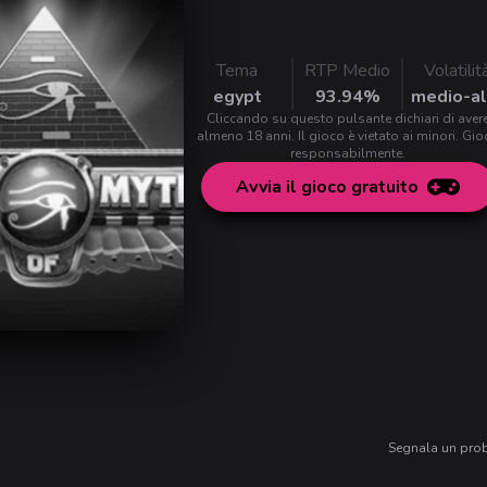
Tema
RTP Medio
Volatilit
egypt
93.94
%
medio-al
Cliccando su questo pulsante dichiari di aver
almeno 18 anni. Il gioco è vietato ai minori. Gio
responsabilmente.
Avvia il gioco gratuito
Segnala un pro