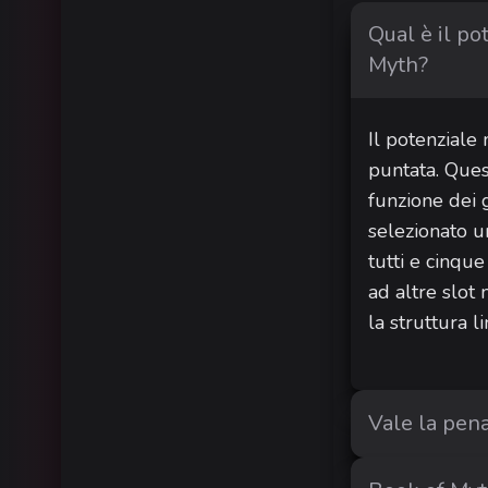
Qual è il po
Myth?
Il potenziale
puntata. Ques
funzione dei g
selezionato 
tutti e cinque
ad altre slot
la struttura l
Vale la pena
Il Buy Feature