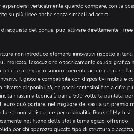
r espandersi verticalmente quando compare, con la possi
cite su più linee anche senza simboli adiacenti.
di acquisto del bonus, puoi attivare direttamente i free
ttura non introduce elementi innovativi rispetto ai tanti t
sul mercato, l’esecuzione è tecnicamente solida: grafica ni
nciati e un comparto sonoro coerente accompagnano l’az
invasivi. Il gioco è compatibile con dispositivi mobili e c
 diverse disponibilità, da pochi centesimi fino a cifre pi
vincita massima teorica è pari a 500 volte la puntata, per
1 euro può portare, nel migliore dei casi, a un premio 
che se non si distingue per originalità, Book of Myth si
tosamente nel filone delle slot a tema egizio, offrendo
olida per chi apprezza questo tipo di struttura e accetta