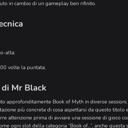
to in cambio di un gameplay ben rifinito.
ecnica
-alta;
00 volte la puntata;
i di Mr Black
to approfonditamente Book of Myth in diverse sessioni,
tazione più concreta di cosa aspettarsi da questo titolo 
orre attenzione prima di avviare una sessione di gioco co
ome ogni slot della categoria “Book of…”, anche questa s