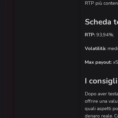
RTP più contenu
Scheda t
RTP:
93,94%;
Volatilità:
medio
Max payout:
x5
I consigl
Dopo aver testa
offrire una valu
quali aspetti p
denaro reale. C