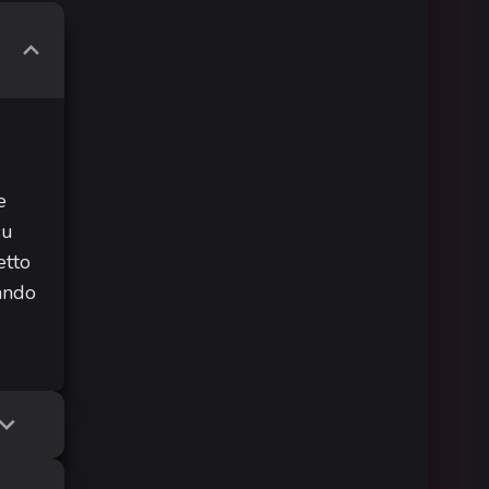
e
su
etto
ando
olte