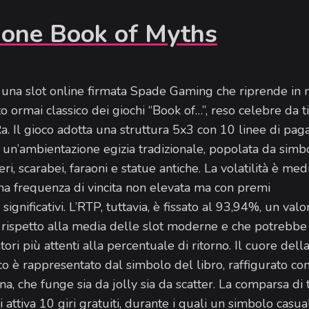
ione Book of Myths
 una slot online firmata Spade Gaming che riprende in 
o ormai classico dei giochi “Book of…”, reso celebre da ti
. Il gioco adotta una struttura 5x3 con 10 linee di pa
u un’ambientazione egizia tradizionale, popolata da simb
i, scarabei, faraoni e statue antiche. La volatilità è medi
una frequenza di vincita non elevata ma con premi
ignificativi. L’RTP, tuttavia, è fissato al 93,94%, un valo
 rispetto alla media delle slot moderne e che potrebbe 
atori più attenti alla percentuale di ritorno. Il cuore dell
co è rappresentato dal simbolo del libro, raffigurato co
na, che funge sia da jolly sia da scatter. La comparsa di 
lli attiva 10 giri gratuiti, durante i quali un simbolo casua