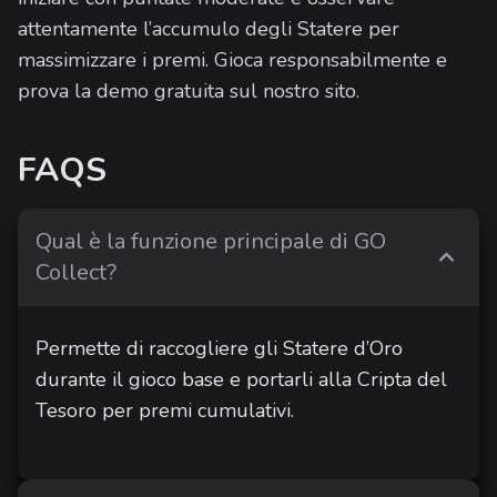
attentamente l’accumulo degli Statere per
massimizzare i premi. Gioca responsabilmente e
prova la demo gratuita sul nostro sito.
FAQS
Qual è la funzione principale di GO
Collect?
Permette di raccogliere gli Statere d’Oro
durante il gioco base e portarli alla Cripta del
Tesoro per premi cumulativi.