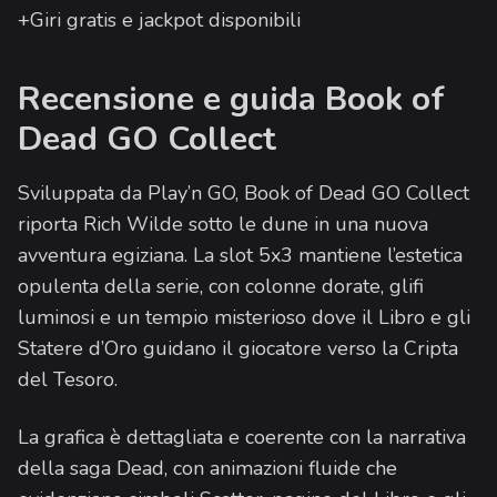
+Giri gratis e jackpot disponibili
Recensione e guida Book of
Dead GO Collect
Sviluppata da Play’n GO, Book of Dead GO Collect
riporta Rich Wilde sotto le dune in una nuova
avventura egiziana. La slot 5x3 mantiene l’estetica
opulenta della serie, con colonne dorate, glifi
luminosi e un tempio misterioso dove il Libro e gli
Statere d’Oro guidano il giocatore verso la Cripta
del Tesoro.
La grafica è dettagliata e coerente con la narrativa
della saga Dead, con animazioni fluide che