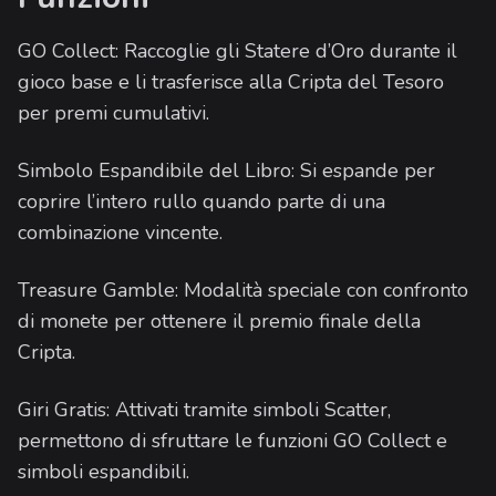
GO Collect: Raccoglie gli Statere d’Oro durante il
gioco base e li trasferisce alla Cripta del Tesoro
per premi cumulativi.
Simbolo Espandibile del Libro: Si espande per
coprire l’intero rullo quando parte di una
combinazione vincente.
Treasure Gamble: Modalità speciale con confronto
di monete per ottenere il premio finale della
Cripta.
Giri Gratis: Attivati tramite simboli Scatter,
permettono di sfruttare le funzioni GO Collect e
simboli espandibili.