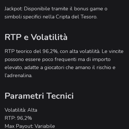
Jackpot: Disponibile tramite il bonus game o
simboli specifici nella Cripta del Tesoro.
RTP e Volatilità
RTP teorico del 96,2%, con alta volatilità. Le vincite
possono essere poco frequenti ma di importo
elevato, adatte a giocatori che amano il rischio e
l’adrenalina.
Parametri Tecnici
Volatilità: Alta
RTP: 96,2%
Max Payout: Variabile