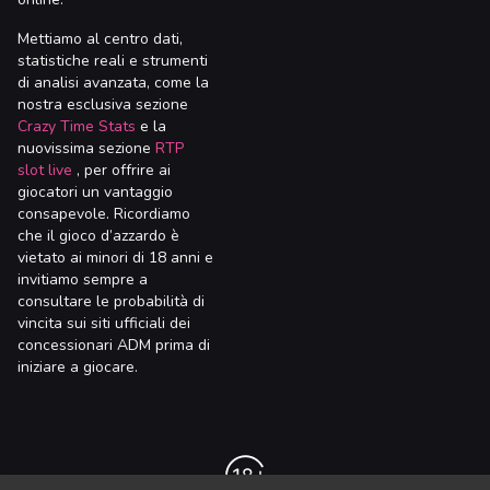
Mettiamo al centro dati,
statistiche reali e strumenti
di analisi avanzata, come la
nostra esclusiva sezione
Crazy Time Stats
e la
nuovissima sezione
RTP
slot live
, per offrire ai
giocatori un vantaggio
consapevole. Ricordiamo
che il gioco d’azzardo è
vietato ai minori di 18 anni e
invitiamo sempre a
consultare le probabilità di
vincita sui siti ufficiali dei
concessionari ADM prima di
iniziare a giocare.