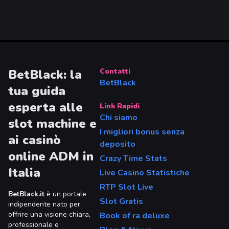
BetBlack: la
Contatti
BetBlack
tua guida
esperta alle
Link Rapidi
Chi siamo
slot machine e
I migliori bonus senza
ai casinò
deposito
online ADM in
Crazy Time Stats
Italia
Live Casino Statistiche
RTP Slot Live
BetBlack.it
è un portale
Slot Gratis
indipendente nato per
offrire una visione chiara,
Book of ra deluxe
professionale e