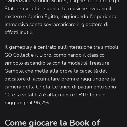
evidenziano simboli Scatter, pagine del Libro e gli
Statere raccolti. I suoni e le musiche evocano il
mistero e l’antico Egitto, migliorando l’esperienza
immersiva senza sovraccaricare il giocatore di
effetti inutili.
Il gameplay è centrato sull’interazione tra simboli
GO Collect e il Libro, combinando il classico
simbolo espandibile con la modalità Treasure
Gamble, che mette alla prova la capacità del
giocatore di accumulare premi e raggiungere la
camera della Cripta. Le linee di pagamento sono
10 e la volatilità è alta, mentre l’RTP teorico
raggiunge il 96,2%.
Come giocare la Book of