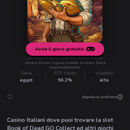
Avvia il gioco gratuito
Cliccando su questo pulsante dichiari di avere
almeno 18 anni. Il gioco è vietato ai minori. Gioca
responsabilmente.
Tema
RTP Medio
Volatilità
egypt
96.2
%
alta
Segnala un problema
Casino Italiani dove puoi trovare la slot
Book of Dead GO Collect ed altri giochi