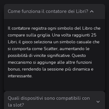
Come funziona il contatore dei Libri?
Il contatore registra ogni simbolo del Libro che
compare sulla griglia. Una volta raggiunti 25
Libri, il gioco seleziona un simbolo casuale che
si comporta come Scatter, aumentando le
possibilità di vincite significative. Questo
meccanismo si aggiunge alle altre funzioni
bonus, rendendo la sessione più dinamica e
interessante.
Quali dispositivi sono compatibili con
la slot?