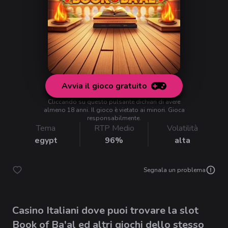
Avvia il gioco gratuito
Cliccando su questo pulsante dichiari di avere
almeno 18 anni. Il gioco è vietato ai minori. Gioca
responsabilmente.
Tema
RTP Medio
Volatilità
egypt
96
%
alta
Segnala un problema
Casino Italiani dove puoi trovare la slot
Book of Ba'al ed altri giochi dello stesso