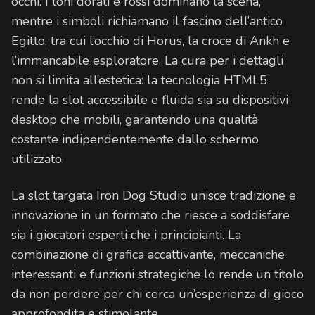
occhi. I toni dorati e rossi dominano la scena,
mentre i simboli richiamano il fascino dell’antico
Egitto, tra cui l’occhio di Horus, la croce di Ankh e
l’immancabile esploratore. La cura per i dettagli
non si limita all’estetica: la tecnologia HTML5
rende la slot accessibile e fluida sia su dispositivi
desktop che mobili, garantendo una qualità
costante indipendentemente dallo schermo
utilizzato.
La slot targata Iron Dog Studio unisce tradizione e
innovazione in un formato che riesce a soddisfare
sia i giocatori esperti che i principianti. La
combinazione di grafica accattivante, meccaniche
interessanti e funzioni strategiche lo rende un titolo
da non perdere per chi cerca un’esperienza di gioco
approfondita e stimolante.