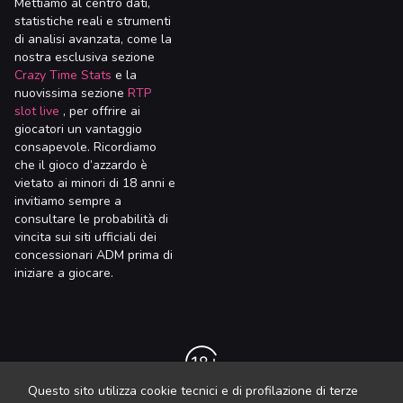
Mettiamo al centro dati,
statistiche reali e strumenti
di analisi avanzata, come la
nostra esclusiva sezione
Crazy Time Stats
e la
nuovissima sezione
RTP
slot live
, per offrire ai
giocatori un vantaggio
consapevole. Ricordiamo
che il gioco d’azzardo è
vietato ai minori di 18 anni e
invitiamo sempre a
consultare le probabilità di
vincita sui siti ufficiali dei
concessionari ADM prima di
iniziare a giocare.
Questo sito utilizza cookie tecnici e di profilazione di terze