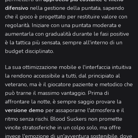
difensivo
nella gestione della puntata, sapendo
che il gioco è progettato per restituire valore con
regolarità. Iniziare con una puntata moderata e
aumentarla con gradualità durante le fasi positive
è la tattica più sensata, sempre all'interno di un
budget disciplinato.
La sua ottimizzazione mobile e l'interfaccia intuitiva
la rendono accessibile a tutti, dal principiato al
veterano, ma è il giocatore paziente e metodico che
può trarne il massimo vantaggio. Prima di
affrontare la notte, è sempre saggio provare la
versione demo
per assaporarne l'atmosfera e il
ritmo senza rischi. Blood Suckers non promette
vincite stratosferiche in un colpo solo, ma offre
invece l'emozione di un'avventura sostenibile, dove