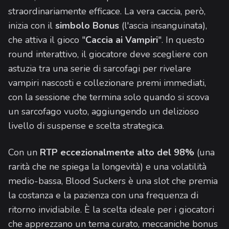
straordinariamente efficace. La vera caccia, però,
inizia con il
simbolo Bonus
(l'ascia insanguinata),
che attiva il gioco "
Caccia ai Vampiri
". In questo
round interattivo, il giocatore deve scegliere con
astuzia tra una serie di sarcofagi per rivelare
vampiri nascosti e collezionare premi immediati,
con la sessione che termina solo quando si scova
un sarcofago vuoto, aggiungendo un delizioso
livello di suspense e scelta strategica.
Con un
RTP eccezionalmente alto del 98%
(una
rarità che ne spiega la longevità) e una volatilità
medio-bassa, Blood Suckers è una slot che premia
la costanza e la pazienza con una frequenza di
ritorno invidiabile. È la scelta ideale per i giocatori
che apprezzano un tema curato, meccaniche bonus