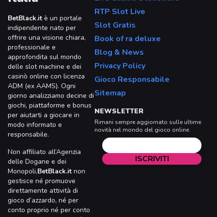
RTP Slot Live
BetBlack.it
è un portale
Slot Gratis
indipendente nato per
offrire una visione chiara,
Book of ra deluxe
professionale e
Blog & News
approfondita sul mondo
Privacy Policy
delle slot machine e dei
casinò online con licenza
Gioco Responsabile
ADM (ex AAMS). Ogni
Sitemap
giorno analizziamo decine di
giochi, piattaforme e bonus
NEWSLETTER
per aiutarti a giocare in
Rimani sempre aggiornato sulle ultime
modo informato e
novità nel mondo del gioco online
responsabile.
Non affiliato all’Agenzia
delle Dogane e dei
Monopoli,
BetBlack.it
non
gestisce né promuove
direttamente attività di
gioco d’azzardo, né per
conto proprio né per conto