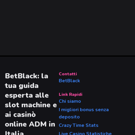
BetBlack: la
Contatti
BetBlack
tua guida
esperta alle
Link Rapidi
Chi siamo
slot machine e
I migliori bonus senza
ai casinò
deposito
online ADM in
Crazy Time Stats
Italia
Live Casino Statistiche