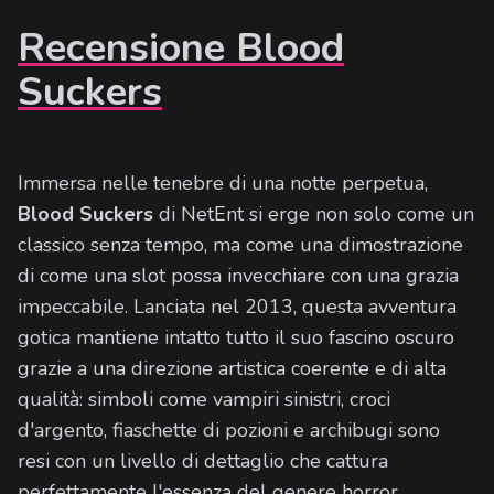
Recensione Blood
Suckers
Immersa nelle tenebre di una notte perpetua,
Blood Suckers
di NetEnt si erge non solo come un
classico senza tempo, ma come una dimostrazione
di come una slot possa invecchiare con una grazia
impeccabile. Lanciata nel 2013, questa avventura
gotica mantiene intatto tutto il suo fascino oscuro
grazie a una direzione artistica coerente e di alta
qualità: simboli come vampiri sinistri, croci
d'argento, fiaschette di pozioni e archibugi sono
resi con un livello di dettaglio che cattura
perfettamente l'essenza del genere horror