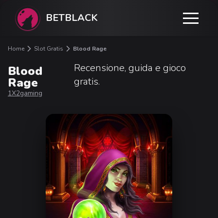
BETBLACK
Home
Slot Gratis
Blood Rage
Recensione, guida e gioco
Blood
Rage
gratis.
1X2gaming