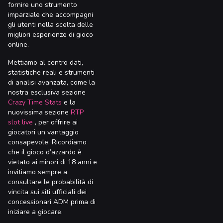
fornire uno strumento
imparziale che accompagni
gli utenti nella scelta delle
migliori esperienze di gioco
online.
Mettiamo al centro dati,
statistiche reali e strumenti
di analisi avanzata, come la
nostra esclusiva sezione
Crazy Time Stats
e la
nuovissima sezione
RTP
slot live
, per offrire ai
giocatori un vantaggio
consapevole. Ricordiamo
che il gioco d’azzardo è
vietato ai minori di 18 anni e
invitiamo sempre a
consultare le probabilità di
vincita sui siti ufficiali dei
concessionari ADM prima di
iniziare a giocare.