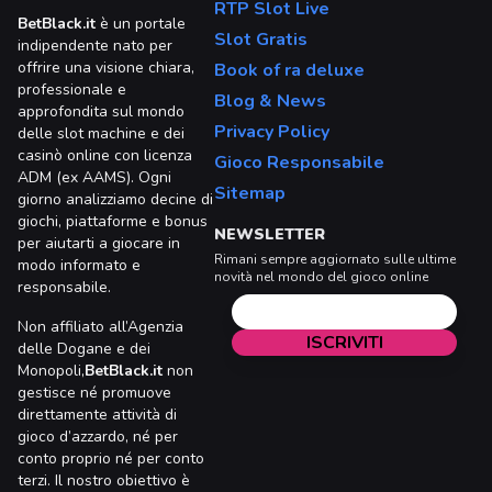
RTP Slot Live
BetBlack.it
è un portale
Slot Gratis
indipendente nato per
offrire una visione chiara,
Book of ra deluxe
professionale e
Blog & News
approfondita sul mondo
Privacy Policy
delle slot machine e dei
casinò online con licenza
Gioco Responsabile
ADM (ex AAMS). Ogni
Sitemap
giorno analizziamo decine di
giochi, piattaforme e bonus
NEWSLETTER
per aiutarti a giocare in
Rimani sempre aggiornato sulle ultime
modo informato e
novità nel mondo del gioco online
responsabile.
Non affiliato all’Agenzia
delle Dogane e dei
Monopoli,
BetBlack.it
non
gestisce né promuove
direttamente attività di
gioco d’azzardo, né per
conto proprio né per conto
terzi. Il nostro obiettivo è