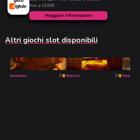
fino a 5100€
Maggiori Informazioni
Altri giochi slot disponibili
3
3
#
western
#
horror
#
western
DUEL AT DAWN
MENTAL
DEAD OR