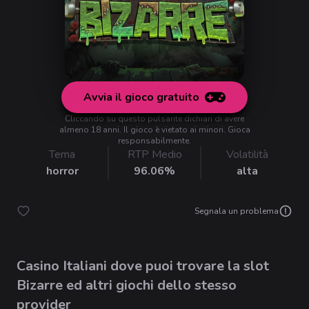
Avvia il gioco gratuito
Cliccando su questo pulsante dichiari di avere
almeno 18 anni. Il gioco è vietato ai minori. Gioca
responsabilmente.
Tema
RTP Medio
Volatilità
horror
96.06
%
alta
Segnala un problema
Casino Italiani dove puoi trovare la slot
Bizarre ed altri giochi dello stesso
provider