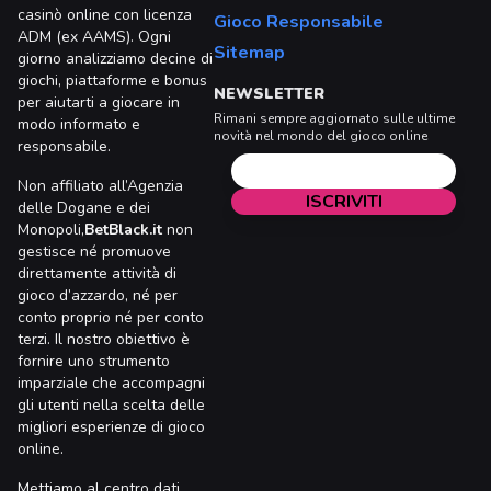
casinò online con licenza
Gioco Responsabile
ADM (ex AAMS). Ogni
Sitemap
giorno analizziamo decine di
giochi, piattaforme e bonus
NEWSLETTER
per aiutarti a giocare in
Rimani sempre aggiornato sulle ultime
modo informato e
novità nel mondo del gioco online
responsabile.
Non affiliato all’Agenzia
delle Dogane e dei
Monopoli,
BetBlack.it
non
gestisce né promuove
direttamente attività di
gioco d’azzardo, né per
conto proprio né per conto
terzi. Il nostro obiettivo è
fornire uno strumento
imparziale che accompagni
gli utenti nella scelta delle
migliori esperienze di gioco
online.
Mettiamo al centro dati,