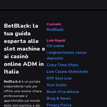
BetBlack: la
Contatti
BetBlack
tua guida
esperta alle
Link Rapidi
Chi siamo
slot machine e
I migliori bonus senza
ai casinò
deposito
online ADM in
Crazy Time Stats
Italia
Live Casino Statistiche
RTP Slot Live
BetBlack.it
è un portale
Slot Gratis
indipendente nato per
offrire una visione chiara,
Book of ra deluxe
professionale e
Blog & News
approfondita sul mondo
Privacy Policy
delle slot machine e dei