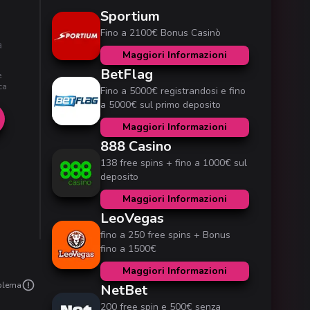
Sportium
Fino a 2100€ Bonus Casinò
à
Maggiori Informazioni
BetFlag
e
ca
Fino a 5000€ registrandosi e fino
a 5000€ sul primo deposito
Maggiori Informazioni
888 Casino
138 free spins + fino a 1000€ sul
deposito
Maggiori Informazioni
LeoVegas
fino a 250 free spins + Bonus
fino a 1500€
Maggiori Informazioni
blema
NetBet
200 free spin e 500€ senza