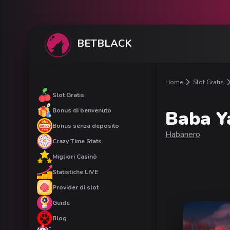
BETBLACK
Home
Slot Gratis
Slot Gratis
Bonus di benvenuto
Baba Y
Bonus senza deposito
Habanero
Crazy Time Stats
Migliori Casinò
Statistiche LIVE
Provider di slot
Guide
Blog