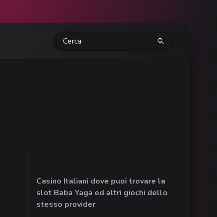
Cerca
Casino Italiani dove puoi trovare la
slot Baba Yaga ed altri giochi dello
stesso provider