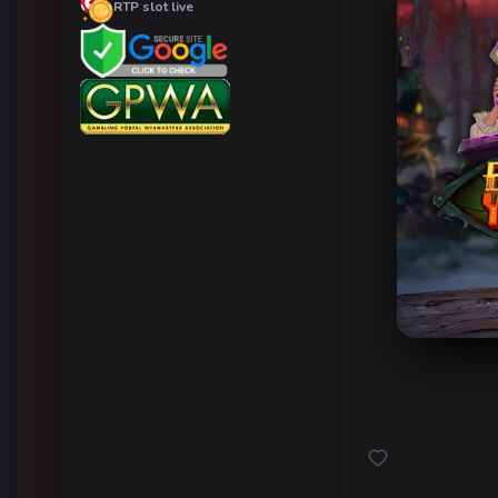
RTP slot live