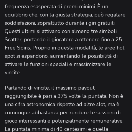
frequenza esasperata di premi minimi. È un
equilibrio che, con la giusta strategia, può regalare
soddisfazioni, soprattutto durante i giri gratuiti.
Questi ultimi si attivano con almeno tre simboli
Scatter, portando il giocatore a ottenere fino a 25
Free Spins. Proprio in questa modalità, le aree hot
spot si espandono, aumentando le possibilità di
attivare le funzioni speciali e massimizzare le
vincite.
Parlando di vincite, il massimo payout
raggiungibile è pari a 375 volte la puntata. Non è
una cifra astronomica rispetto ad altre slot, ma è
comunque abbastanza per rendere le sessioni di
gioco interessanti e potenzialmente remunerative.
La puntata minima di 40 centesimi e quella