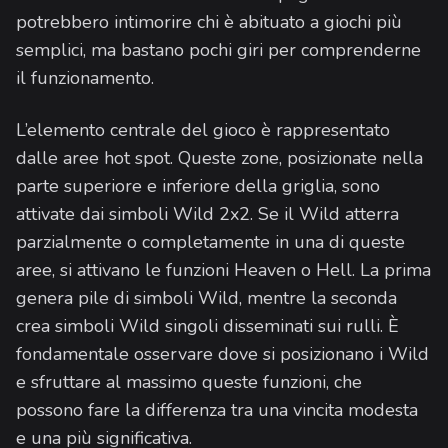
potrebbero intimorire chi è abituato a giochi più
semplici, ma bastano pochi giri per comprenderne
il funzionamento.
L’elemento centrale del gioco è rappresentato
dalle aree hot spot. Queste zone, posizionate nella
parte superiore e inferiore della griglia, sono
attivate dai simboli Wild 2x2. Se il Wild atterra
parzialmente o completamente in una di queste
aree, si attivano le funzioni Heaven o Hell. La prima
genera pile di simboli Wild, mentre la seconda
crea simboli Wild singoli disseminati sui rulli. È
fondamentale osservare dove si posizionano i Wild
e sfruttare al massimo queste funzioni, che
possono fare la differenza tra una vincita modesta
e una più significativa.