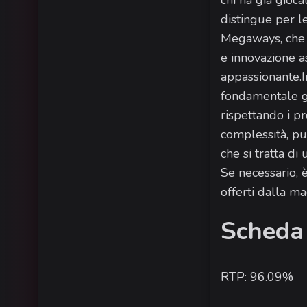
chi ha già gioc
distingue per l
Megaways, che r
e innovazione a
appassionante.I
fondamentale g
rispettando i p
complessità, pu
che si tratta di
Se necessario, 
offerti dalla m
Scheda
RTP: 96.09%