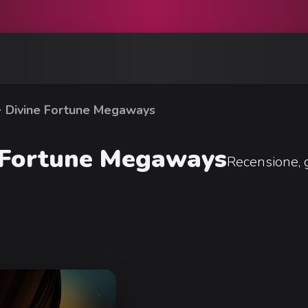
Divine Fortune Megaways
 Fortune Megaways
Recensione, g