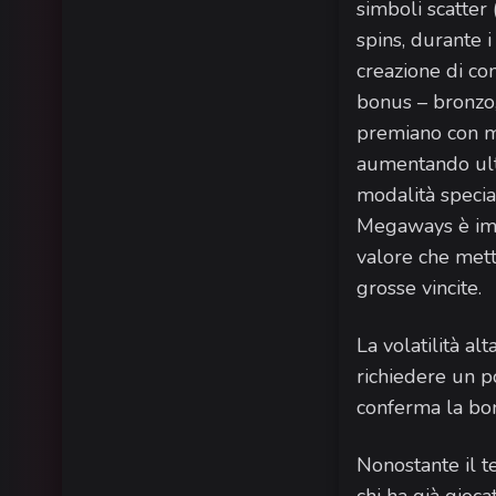
simboli scatter
spins, durante i
creazione di com
bonus – bronzo,
premiano con mo
aumentando ult
modalità specia
Megaways è impr
valore che mett
grosse vincite.
La volatilità a
richiedere un p
conferma la bon
Nonostante il t