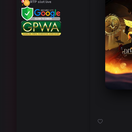
RTP slot live