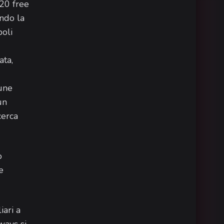
 20 free
ando la
boli
ata,
tune
un
cerca
o
e
iari a