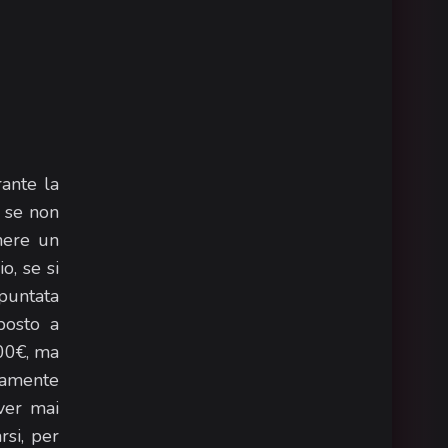
rante la
e se non
enere un
o, se si
puntata
posto a
100€, ma
idamente
aver mai
rsi, per