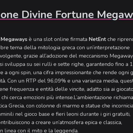
ione Divine Fortune Mega
e Megaways
è una slot online firmata
NetEnt
che ripren
lebre tema della mitologia greca con un’interpretazione
volgente, grazie all’adozione del meccanismo Megaway
 si sviluppa su sei rulli e sette righe, garantendo fino a
e a ogni spin, una cifra impressionante che rende ogni g
ilità. Con un RTP del 96,09% e una varianza media, ques
bene frequenza e entità delle vincite, adatto sia ai giocato
 a chi cerca emozioni più intense.L’ambientazione richiam
tica Grecia, con colonne di marmo e statue che incornicia
minili nel gioco base e fieri leoni durante i giri gratuiti,
ntribuiscono a creare un’atmosfera epica e classica,
n linea con il mito e la leggenda.