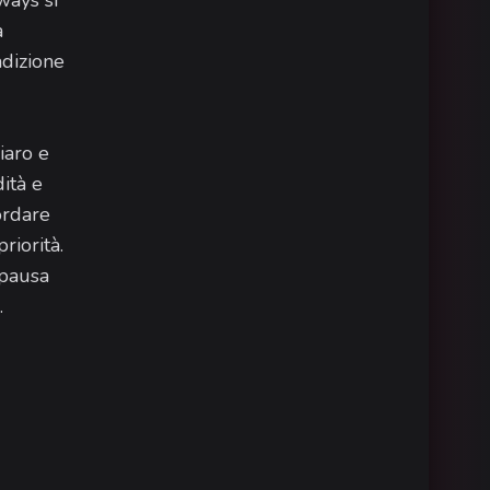
ways si
a
adizione
iaro e
ità e
ordare
riorità.
 pausa
.