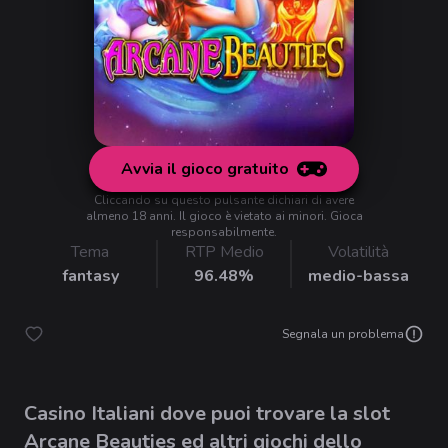
Avvia il gioco gratuito
Cliccando su questo pulsante dichiari di avere
almeno 18 anni. Il gioco è vietato ai minori. Gioca
responsabilmente.
Tema
RTP Medio
Volatilità
fantasy
96.48
%
medio-bassa
Segnala un problema
Casino Italiani dove puoi trovare la slot
Arcane Beauties ed altri giochi dello