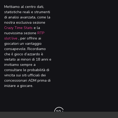
Mettiamo al centro dati,
statistiche reali e strumenti
di analisi avanzata, come la
nostra esclusiva sezione
Crazy Time Stats
e la
nuovissima sezione
RTP
slot live
, per offrire ai
giocatori un vantaggio
consapevole. Ricordiamo
che il gioco d’azzardo è
vietato ai minori di 18 anni e
invitiamo sempre a
consultare le probabilità di
vincita sui siti ufficiali dei
concessionari ADM prima di
iniziare a giocare.