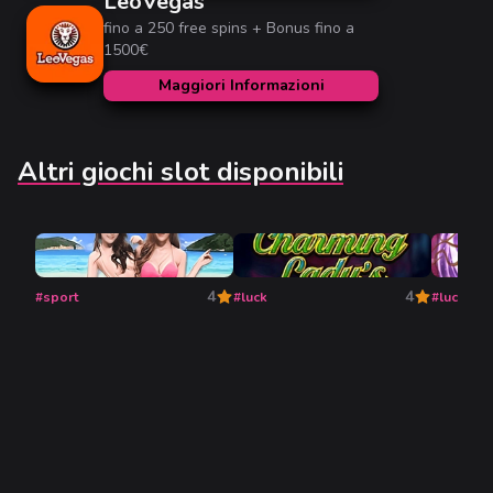
LeoVegas
fino a 250 free spins + Bonus fino a
1500€
Maggiori Informazioni
Altri giochi slot disponibili
4
4
#
sport
#
luck
#
luck
VOLLEY BEAUTIES
CHARMING LADY'S BOOM
LADY OF