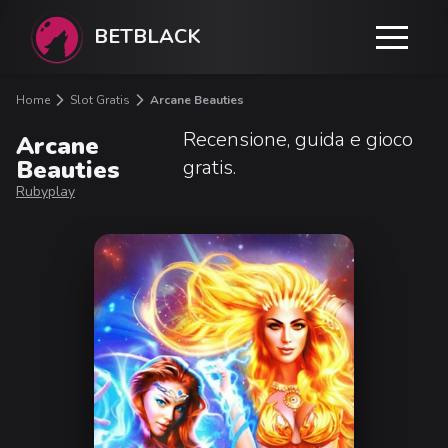
BETBLACK
Home
Slot Gratis
Arcane Beauties
Recensione, guida e gioco
Arcane
Beauties
gratis.
Rubyplay