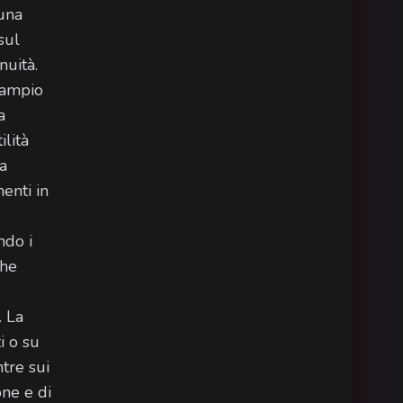
 una
sul
nuità.
 ampio
a
ilità
ta
enti in
ndo i
che
. La
i o su
tre sui
one e di