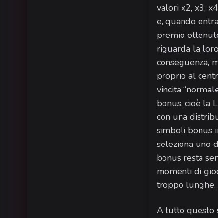
valori x2, x3, x
e, quando entran
premio ottenuto.
riguarda la loro
conseguenza, mo
proprio al centr
vincita “normal
bonus, cioè la 
con una distrib
simboli bonus in
seleziona uno d
bonus resta sem
momenti di gioco
troppo lunghe.
A tutto questo 