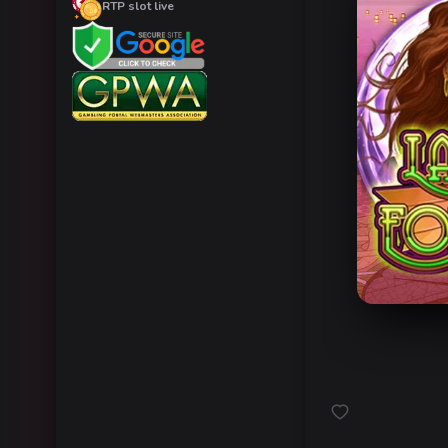
RTP slot live