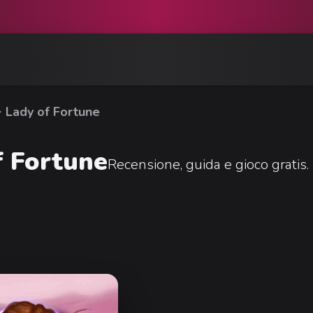
Lady of Fortune
f Fortune
Recensione, guida e gioco gratis.