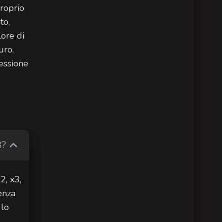
proprio
to,
lore di
uro,
sessione
3?
2, x3,
enza
 lo