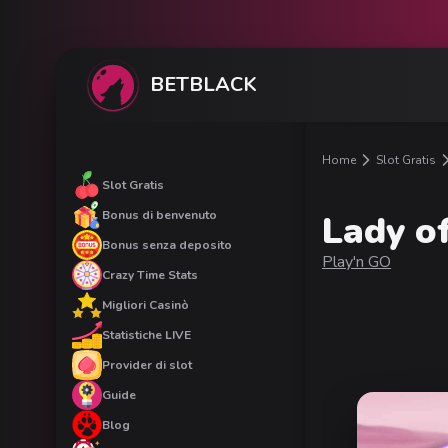
BETBLACK
Home
Slot Gratis
Slot Gratis
Bonus di benvenuto
Lady o
Bonus senza deposito
Play'n GO
Crazy Time Stats
Migliori Casinò
Statistiche LIVE
Provider di slot
Guide
Blog