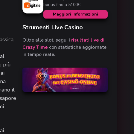
bonus
fino a 5100€
Maggiori Informazioni
Strumenti Live Casino
ssica,
Oltre alle slot, segui i
risultati live di
Crazy Time
con statistiche aggiornate
in tempo reale.
al
e più
ai
una
mano il
 sapore
mi
ai