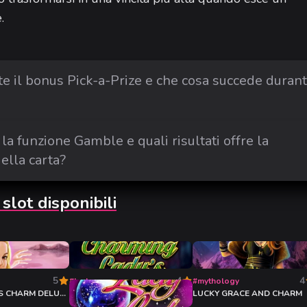
.
e il bonus Pick-a-Prize e che cosa succede duran
tiva con 3 simboli scatter in qualunque posizione valida 
la funzione Gamble e quali risultati offre la
. A quel punto si seleziona uno dei simboli comparsi e il
ella carta?
mio assegnato in modo immediato.
ita si può tentare la Gamble scegliendo colore o seme 
 slot disponibili
erta. La previsione del colore raddoppia il premio, la
l seme lo quadruplica, con fino a 5 tentativi consecutivi
plessivo pari a 2500 coin.
5
4
4
#
luck
#
mythology
LUCKY LADY'S CHARM DELUXE
CHARMING LADY'S BOOM
LUCKY GRACE AND CHARM