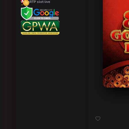
RTP slot live