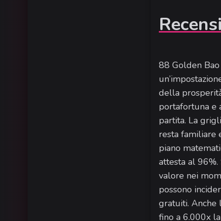
Recens
88 Golden Bao 
un’impostazione
della prosperità
portafortuna e 
partita. La gri
resta familiare 
piano matematico
attesta al 96%. 
valore nei mome
possono incidere
gratuiti. Anche 
fino a 6.000x l