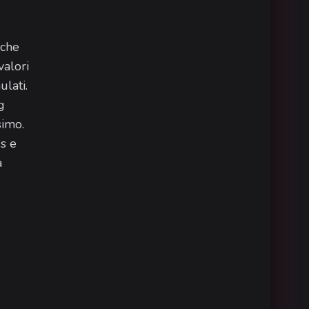
 che
valori
ulati.
g
simo.
us e
a