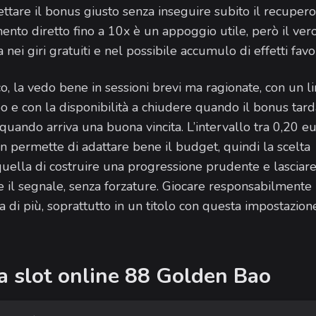
ttare il bonus giusto senza inseguire subito il recupero.
nto diretto fino a 10x è un appoggio utile, però il ver
nei giri gratuiti e nel possibile accumulo di effetti favo
co, la vedo bene in sessioni brevi ma ragionate, con un l
po e con la disponibilità a chiudere quando il bonus tar
uando arriva una buona vincita. L’intervallo tra 0,20 e
n permette di adattare bene il budget, quindi la scelta
quella di costruire una progressione prudente e lasciar
re il segnale, senza forzature. Giocare responsabilmente 
a di più, soprattutto in un titolo con questa impostazion
a slot online 88 Golden Bao