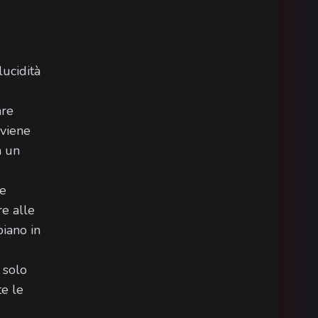
lucidità
are
nviene
a un
te
re alle
biano in
 solo
e le