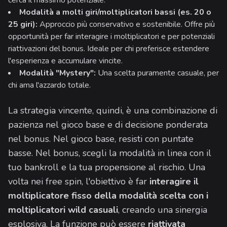
cerca il massimo potenziale.
Modalità a molti giri/moltiplicatori bassi (es. 20 o
25 giri):
Approccio più conservativo e sostenibile. Offre più
opportunità per far interagire i moltiplicatori e per potenziali
riattivazioni del bonus. Ideale per chi preferisce estendere
l'esperienza e accumulare vincite.
Modalità "Mystery":
Una scelta puramente casuale, per
chi ama l'azzardo totale.
La strategia vincente, quindi, è una combinazione di
pazienza nel gioco base e di decisione ponderata
nel bonus. Nel gioco base, resisti con puntate
basse. Nel bonus, scegli la modalità in linea con il
tuo bankroll e la tua propensione al rischio. Una
volta nei free spin, l'obiettivo è far
interagire il
moltiplicatore fisso della modalità scelta con i
moltiplicatori wild casuali
, creando una sinergia
esplosiva. La funzione può essere
riattivata