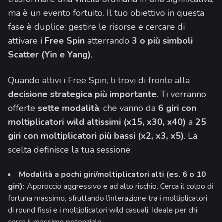
ma è un evento fortuito. Il tuo obiettivo in questa
fase è duplice: gestire le risorse e cercare di
attivare i
Free Spin
atterrando
3 o più simboli
Scatter (Yin e Yang)
.
Quando attivi i Free Spin, ti trovi di fronte alla
decisione strategica più importante
. Ti verranno
offerte
sette modalità
, che vanno da
6 giri con
moltiplicatori wild altissimi (x15, x30, x40)
a
25
giri con moltiplicatori più bassi (x2, x3, x5)
. La
scelta definisce la tua sessione:
Modalità a pochi giri/moltiplicatori alti (es. 6 o 10
giri):
Approccio aggressivo e ad alto rischio. Cerca il colpo di
fortuna massimo, sfruttando l'interazione tra i moltiplicatori
di round fissi e i moltiplicatori wild casuali. Ideale per chi