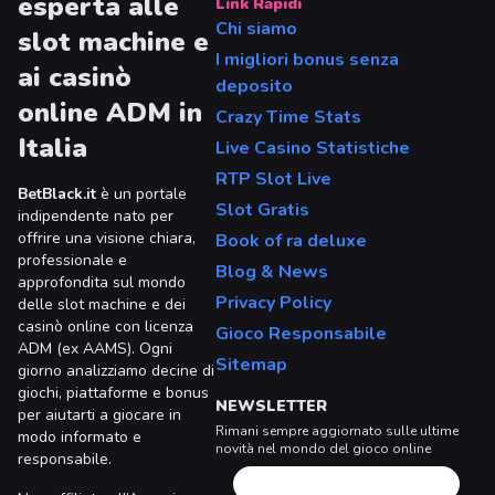
esperta alle
Link Rapidi
Chi siamo
slot machine e
I migliori bonus senza
ai casinò
deposito
online ADM in
Crazy Time Stats
Italia
Live Casino Statistiche
RTP Slot Live
BetBlack.it
è un portale
Slot Gratis
indipendente nato per
offrire una visione chiara,
Book of ra deluxe
professionale e
Blog & News
approfondita sul mondo
Privacy Policy
delle slot machine e dei
casinò online con licenza
Gioco Responsabile
ADM (ex AAMS). Ogni
Sitemap
giorno analizziamo decine di
giochi, piattaforme e bonus
NEWSLETTER
per aiutarti a giocare in
Rimani sempre aggiornato sulle ultime
modo informato e
novità nel mondo del gioco online
responsabile.