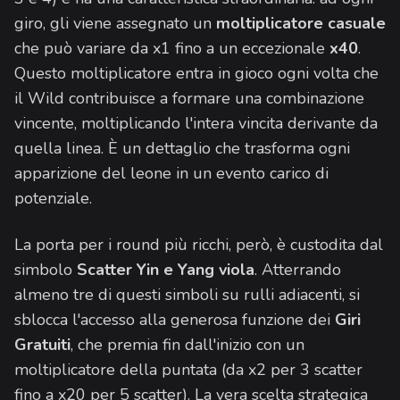
giro, gli viene assegnato un
moltiplicatore casuale
che può variare da x1 fino a un eccezionale
x40
.
Questo moltiplicatore entra in gioco ogni volta che
il Wild contribuisce a formare una combinazione
vincente, moltiplicando l'intera vincita derivante da
quella linea. È un dettaglio che trasforma ogni
apparizione del leone in un evento carico di
potenziale.
La porta per i round più ricchi, però, è custodita dal
simbolo
Scatter Yin e Yang viola
. Atterrando
almeno tre di questi simboli su rulli adiacenti, si
sblocca l'accesso alla generosa funzione dei
Giri
Gratuiti
, che premia fin dall'inizio con un
moltiplicatore della puntata (da x2 per 3 scatter
fino a x20 per 5 scatter). La vera scelta strategica