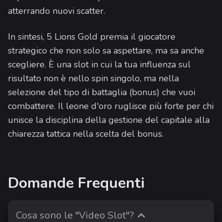
atterrando nuovi scatter.
In sintesi, 5 Lions Gold premia il giocatore
strategico che non solo sa aspettare, ma sa anche
scegliere. È una slot in cui la tua influenza sul
risultato non è nello spin singolo, ma nella
selezione del tipo di battaglia (bonus) che vuoi
combattere. Il leone d'oro ruglisce più forte per chi
unisce la disciplina della gestione del capitale alla
chiarezza tattica nella scelta del bonus.
Domande Frequenti
Cosa sono le "Video Slot"?