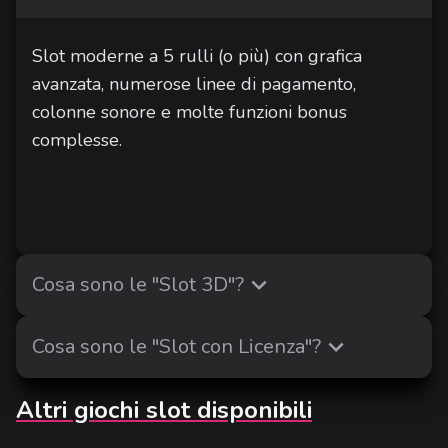
Slot moderne a 5 rulli (o più) con grafica
avanzata, numerose linee di pagamento,
colonne sonore e molte funzioni bonus
complesse.
Cosa sono le "Slot 3D"?
Video slot con grafica tridimensionale di alta
Cosa sono le "Slot con Licenza"?
qualità, animazioni cinematografiche e a volte
personaggi con una storia.
Slot basate su franchise famosi (film, serie TV,
Altri giochi slot disponibili
band musicali) che attirano i fan con trame,