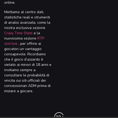
online.
Mettiamo al centro dati,
statistiche reali e strumenti
di analisi avanzata, come la
nostra esclusiva sezione
Crazy Time Stats
e la
nuovissima sezione
RTP
slot live
, per offrire ai
giocatori un vantaggio
consapevole. Ricordiamo
che il gioco d’azzardo è
vietato ai minori di 18 anni e
invitiamo sempre a
consultare le probabilità di
vincita sui siti ufficiali dei
concessionari ADM prima di
iniziare a giocare.