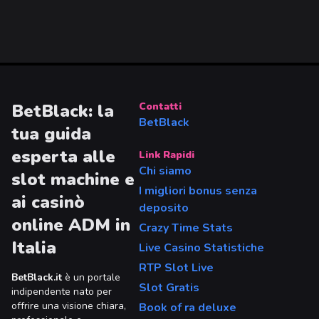
BetBlack: la
Contatti
BetBlack
tua guida
esperta alle
Link Rapidi
Chi siamo
slot machine e
I migliori bonus senza
ai casinò
deposito
online ADM in
Crazy Time Stats
Italia
Live Casino Statistiche
RTP Slot Live
BetBlack.it
è un portale
Slot Gratis
indipendente nato per
offrire una visione chiara,
Book of ra deluxe