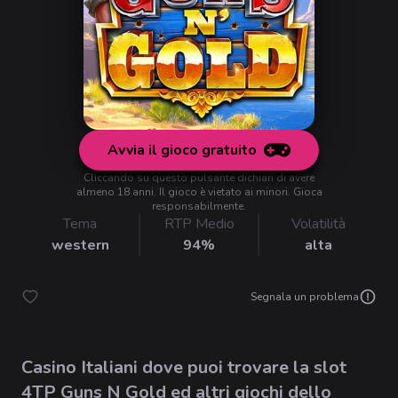
Avvia il gioco gratuito
Cliccando su questo pulsante dichiari di avere
almeno 18 anni. Il gioco è vietato ai minori. Gioca
responsabilmente.
Tema
RTP Medio
Volatilità
western
94
%
alta
Segnala un problema
Casino Italiani dove puoi trovare la slot
4TP Guns N Gold ed altri giochi dello