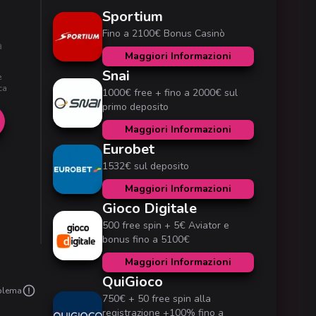
Sportium
Fino a 2100€ Bonus Casinò
à
Maggiori Informazioni
Snai
e
ca
1000€ free + fino a 2000€ sul
primo deposito
Maggiori Informazioni
Eurobet
1532€ sul deposito
Maggiori Informazioni
Gioco Digitale
500 free spin + 5€ Aviator e
bonus
fino a 5100€
Maggiori Informazioni
QuiGioco
blema
750€ + 50 free spin alla
registrazione +100% fino a