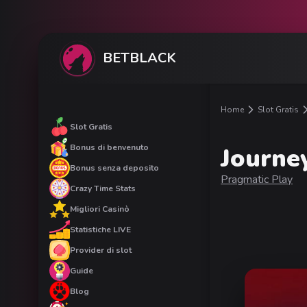
BETBLACK
Home
Slot Gratis
Slot Gratis
Bonus di benvenuto
Journe
Bonus senza deposito
Pragmatic Play
Crazy Time Stats
Migliori Casinò
Statistiche LIVE
Provider di slot
Guide
Blog