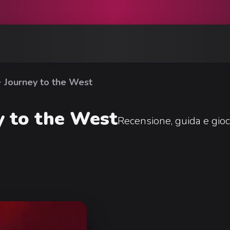
Journey to the West
y to the West
Recensione, guida e gioco