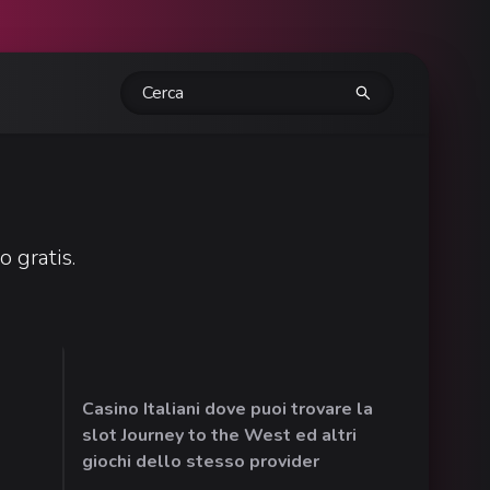
Cerca
 gratis.
Casino Italiani dove puoi trovare la
slot Journey to the West ed altri
giochi dello stesso provider