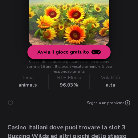
Avvia il gioco gratuito
Cliccando su questo pulsante dichiari di avere
almeno 18 anni. Il gioco è vietato ai minori. Gioca
responsabilmente.
Tema
RTP Medio
Volatilità
animals
96.03
%
alta
Segnala un problema
Casino Italiani dove puoi trovare la slot 3
Buzzing Wilds ed altri giochi dello stesso