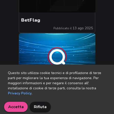
BetFlag
13 ago 2025
Pubblicato il
Questo sito utilizza cookie tecnici e di profilazione di terze
parti per migliorare la tua esperienza di navigazione. Per
maggiori informazioni e per negare il consenso all'
installazione di cookie di terze parti, consulta la nostra
Privacy Policy
.
Quigioco
13 ago 2025
Pubblicato il
Accetta
Rifiuta