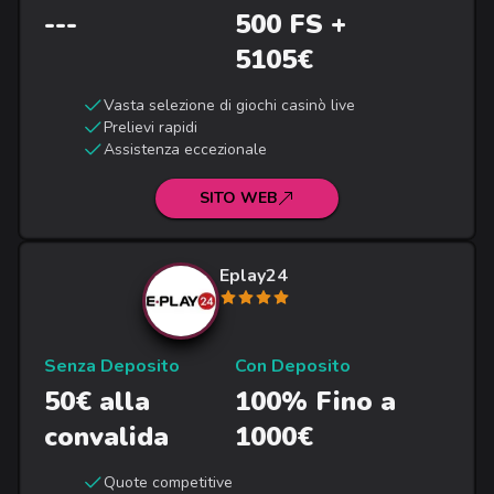
---
500 FS +
5105€
Vasta selezione di giochi casinò live
Prelievi rapidi
Assistenza eccezionale
SITO WEB
Eplay24
Senza Deposito
Con Deposito
50€ alla
100% Fino a
convalida
1000€
Quote competitive