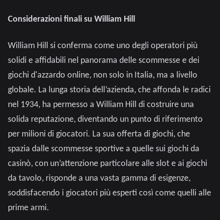
Considerazioni finali su William Hill
William Hill si conferma come uno degli operatori più
solidi e affidabili nel panorama delle scommesse e dei
giochi d'azzardo online, non solo in Italia, ma a livello
globale. La lunga storia dell’azienda, che affonda le radici
nel 1934, ha permesso a William Hill di costruire una
solida reputazione, diventando un punto di riferimento
per milioni di giocatori. La sua offerta di giochi, che
spazia dalle scommesse sportive a quelle sui giochi da
casinò, con un’attenzione particolare alle slot e ai giochi
da tavolo, risponde a una vasta gamma di esigenze,
soddisfacendo i giocatori più esperti così come quelli alle
prime armi.