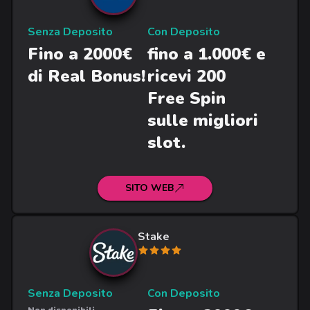
Senza Deposito
Con Deposito
Fino a 2000€
fino a 1.000€ e
di Real Bonus!
ricevi 200
Free Spin
sulle migliori
slot.
SITO WEB
Stake
Senza Deposito
Con Deposito