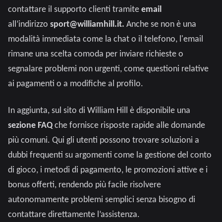
contattare il supporto clienti tramite
email
all’indirizzo
sport@williamhill.it
.
Anche se non è una
modalità immediata come la chat o il telefono, l'email
rimane una scelta comoda per inviare richieste o
segnalare problemi non urgenti, come questioni relative
ai pagamenti o a modifiche al profilo.
In aggiunta, sul sito di William Hill è disponibile una
sezione FAQ
che fornisce risposte rapide alle domande
più comuni. Qui gli utenti possono trovare soluzioni a
dubbi frequenti su argomenti come la gestione del conto
di gioco, i metodi di pagamento, le promozioni attive e i
bonus offerti, rendendo più facile risolvere
autonomamente problemi semplici senza bisogno di
contattare direttamente l’assistenza.