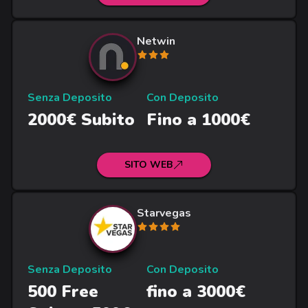
Netwin
Senza Deposito
Con Deposito
2000€ Subito
Fino a 1000€
SITO WEB
Starvegas
Senza Deposito
Con Deposito
500 Free
fino a 3000€