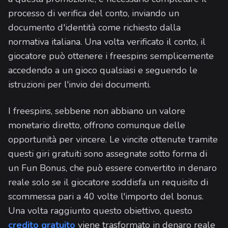
processo di verifica del conto, inviando un
documento d'identità come richiesto dalla
normativa italiana. Una volta verificato il conto, il
giocatore può ottenere i freespins semplicemente
accedendo a un gioco qualsiasi e seguendo le
istruzioni per l'invio dei documenti.
I freespins, sebbene non abbiano un valore
monetario diretto, offrono comunque delle
opportunità per vincere. Le vincite ottenute tramite
questi giri gratuiti sono assegnate sotto forma di
un Fun Bonus, che può essere convertito in denaro
reale solo se il giocatore soddisfa un requisito di
scommessa pari a 40 volte l'importo del bonus.
Una volta raggiunto questo obiettivo, questo
credito gratuito
viene trasformato in denaro reale