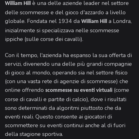
è una delle aziende leader nel settore
William Hill
delle scommesse e del gioco d'azzardo a livello
globale. Fondata nel 1934 da
a Londra,
William Hill
inizialmente si specializzava nelle scommesse
ippiche (sulle corse dei cavalli).
Con il tempo, l'azienda ha espanso la sua offerta di
servizi, divenendo una delle più grandi compagnie
di gioco al mondo, operando sia nel settore fisico
(con una vasta rete di agenzie di scommesse) che
online offrendo
(come
scommesse su eventi virtuali
corse di cavalli e partite di calcio), dove i risultati
sono determinati da algoritmi piuttosto che da
eventi reali. Questo consente ai giocatori di
scommettere su eventi continui anche al di fuori
della stagione sportiva.