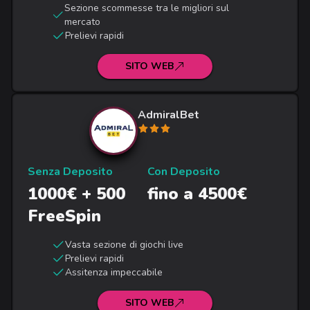
Sezione scommesse tra le migliori sul
mercato
Prelievi rapidi
SITO WEB
AdmiralBet
Senza Deposito
Con Deposito
1000€ + 500
fino a 4500€
FreeSpin
Vasta sezione di giochi live
Prelievi rapidi
Assitenza impeccabile
SITO WEB