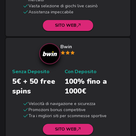
Vasta selezione di giochi live casinò
Assistenza impeccabile
SITO WEB
Bwin
Senza Deposito
Con Deposito
5€ + 50 free
100% fino a
spins
1000€
Velocità di navigazione e sicurezza
Promozioni bonus competitive
Tra i migliori siti per scommesse sportive
SITO WEB