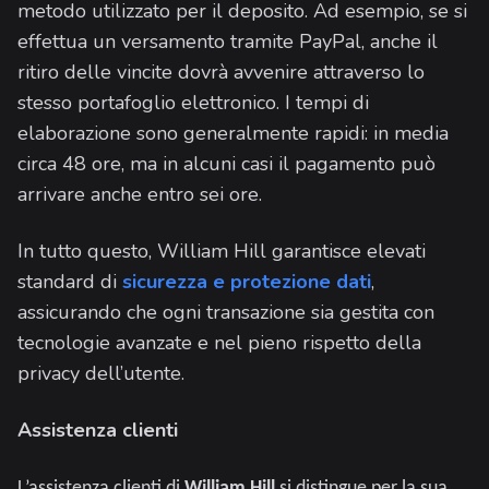
metodo utilizzato per il deposito. Ad esempio, se si
effettua un versamento tramite PayPal, anche il
ritiro delle vincite dovrà avvenire attraverso lo
stesso portafoglio elettronico. I tempi di
elaborazione sono generalmente rapidi: in media
circa 48 ore, ma in alcuni casi il pagamento può
arrivare anche entro sei ore.
In tutto questo, William Hill garantisce elevati
standard di
sicurezza e protezione dati
,
assicurando che ogni transazione sia gestita con
tecnologie avanzate e nel pieno rispetto della
privacy dell’utente.
Assistenza clienti
L’assistenza clienti di
William Hill
si distingue per la sua